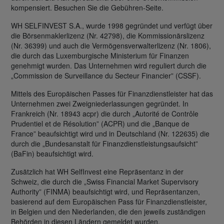
kompensiert. Besuchen Sie die Gebühren-Seite.
WH SELFINVEST S.A., wurde 1998 gegründet und verfügt über
die Börsenmaklerlizenz (Nr. 42798), die Kommissionärslizenz
(Nr. 36399) und auch die Vermögensverwalterlizenz (Nr. 1806),
die durch das Luxemburgische Ministerium für Finanzen
genehmigt wurden. Das Unternehmen wird reguliert durch die
„Commission de Surveillance du Secteur Financier” (CSSF).
Mittels des Europäischen Passes für Finanzdienstleister hat das
Unternehmen zwei Zweigniederlassungen gegründet. In
Frankreich (Nr. 18943 acpr) die durch „Autorité de Contrôle
Prudentiel et de Résolution” (ACPR) und die „Banque de
France” beaufsichtigt wird und in Deutschland (Nr. 122635) die
durch die „Bundesanstalt für Finanzdienstleistungsaufsicht”
(BaFin) beaufsichtigt wird.
Zusätzlich hat WH SelfInvest eine Repräsentanz in der
Schweiz, die durch die „Swiss Financial Market Supervisory
Authority” (FINMA) beaufsichtigt wird, und Repräsentanzen,
basierend auf dem Europäischen Pass für Finanzdienstleister,
in Belgien und den Niederlanden, die den jeweils zuständigen
Behörden in diesen Ländern gemeldet wurden.