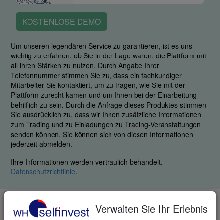
KOSTENLOSE DEMO
Um unseren legendären Service zu garantieren, ist es uns
wichtig zu erfahren, ob Sie in der Lage waren, die Plattform mit
all ihren Stärken zu nutzen. Durch Angabe Ihrer
Telefonnummer stimmen Sie zu, dass ein fachkundiger
Mitarbeiter Sie kontaktiert, um zu fragen, wie Sie mit der
Plattform zurecht kamen und um Ihnen bei der Einarbeitung
behilflich zu sein. Durch die Anfrage dieses Produktes stimmen
Sie ausdrücklich zu, dass wir Ihnen zusätzliche Informationen
zum Trading und zu Einladungen zu Trading-Veranstaltungen
senden können. Sie können sich von diesen Informationen
jederzeit abmelden.
Ihre Informationen werden vertraulich behandelt.
Datenschutzrichtlinie
.
TELEFON & FAX
Verwalten Sie Ihr Erlebnis
DE: +49 (0)69 271 39 78-0