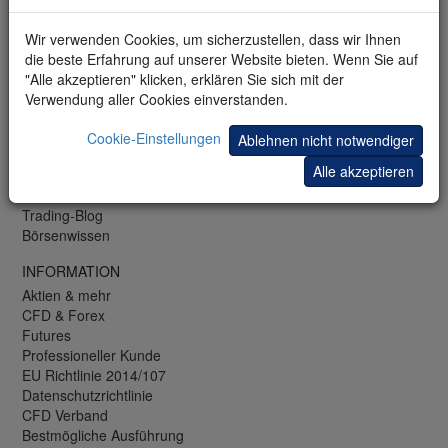
LU: +352 42 80 42 83
CH: +41 44 350 42 42
Wir verwenden Cookies, um sicherzustellen, dass wir Ihnen
Fax: +49 (0)69 271 39 78-99
die beste Erfahrung auf unserer Website bieten. Wenn Sie auf
"Alle akzeptieren" klicken, erklären Sie sich mit der
KOSTENLOS
Verwendung aller Cookies einverstanden.
Webinare und Seminare
Trading-Bibliothek
Cookie-Einstellungen
Ablehnen nicht notwendiger
Trading-Demo
Alle akzeptieren
Mobile-Demo
Newsletter
Trading-Blog
Börsenwissen
INFORMATION
Aktien & mehr
CFD & Forex
Futures
Professioneller Kunde
EU Richtlinie 2014/107
Datenschutzrichtlinie
CFD Verband
Bestmögliche Ausführung