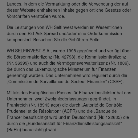
Landes, in dem die Vermarktung oder die Verwendung der auf
dieser Website enthaltenen Inhalte gegen örtliche Gesetze oder
Vorschriften verstoßen würde.
Die Leistungen von WH SelfInvest werden im Wesentlichen
durch den Bid-Ask-Spread und/oder eine Orderkommission
kompensiert. Besuchen Sie die Gebühren-Seite.
WH SELFINVEST S.A., wurde 1998 gegründet und verfügt über
die Börsenmaklerlizenz (Nr. 42798), die Kommissionärslizenz
(Nr. 36399) und auch die Vermögensverwalterlizenz (Nr. 1806),
die durch das Luxemburgische Ministerium für Finanzen
genehmigt wurden. Das Unternehmen wird reguliert durch die
„Commission de Surveillance du Secteur Financier” (CSSF).
Mittels des Europäischen Passes für Finanzdienstleister hat das
Unternehmen zwei Zweigniederlassungen gegründet. In
Frankreich (Nr. 18943 acpr) die durch „Autorité de Contrôle
Prudentiel et de Résolution” (ACPR) und die „Banque de
France” beaufsichtigt wird und in Deutschland (Nr. 122635) die
durch die „Bundesanstalt für Finanzdienstleistungsaufsicht”
(BaFin) beaufsichtigt wird.