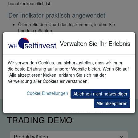
benutzerfreundlich ist.
Der Indikator praktisch angewendet
Öffnen Sie den Chart des Instruments, in dem Sie
handeln möchten.
Wählen Sie im Ordner WHS Proposals den Indikator
Verwalten Sie Ihr Erlebnis
Maximum Likelihood.
Konfigurieren Sie die Parameter in der Designerleiste.
Über "AutoOrder" oder "TradeGuard+AutoOrder" können
Orders (halb-)automatisch platziert werden.
Wir verwenden Cookies, um sicherzustellen, dass wir Ihnen
die beste Erfahrung auf unserer Website bieten. Wenn Sie auf
"Alle akzeptieren" klicken, erklären Sie sich mit der
Trader lesen auch: '
Trading mit dem DeMark Indikator
' und
Verwendung aller Cookies einverstanden.
'
Die 2-in-1 Candle
'
Cookie-Einstellungen
Ablehnen nicht notwendiger
Alle akzeptieren
KOSTENLOSE REAL-TIME
TRADING DEMO