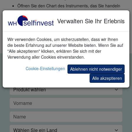
Öffnen Sie den Chart des Instruments, das Sie handeln
möchten.
Wählen Sie im Ordner WHS Proposals den PMI.
Verwalten Sie Ihr Erlebnis
Mehr Kundenvorschläge: Der
Fibonacci Moving Average
und
Wir verwenden Cookies, um sicherzustellen, dass wir Ihnen
der
Gefärbter Durchschnitt
die beste Erfahrung auf unserer Website bieten. Wenn Sie auf
"Alle akzeptieren" klicken, erklären Sie sich mit der
Verwendung aller Cookies einverstanden.
KOSTENLOSE REAL-TIME
Cookie-Einstellungen
Ablehnen nicht notwendiger
TRADING DEMO
Alle akzeptieren