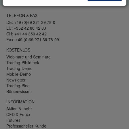
TELEFON & FAX
DE: +49 (0)69 271 39 78-0
LU: +352 42 80 42 83
CH: +41 44 350 42 42
Fax: +49 (0)69 271 39 78-99
KOSTENLOS
Webinare und Seminare
Trading-Bibliothek
Trading-Demo
Mobile-Demo
Newsletter
Trading-Blog
Börsenwissen
INFORMATION
Aktien & mehr
CFD & Forex
Futures
Professioneller Kunde