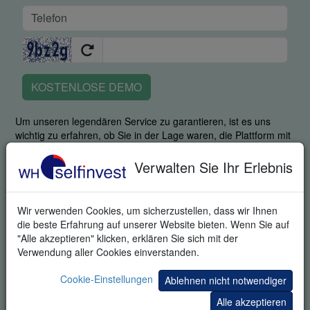
KOSTENLOSE DEMO
Um unseren legendären Service zu garantieren, ist es uns
wichtig zu erfahren, ob Sie in der Lage waren, die Plattform mit
all ihren Stärken zu nutzen. Durch Angabe Ihrer
Telefonnummer stimmen Sie zu, dass ein fachkundiger
Verwalten Sie Ihr Erlebnis
Mitarbeiter Sie kontaktiert, um zu fragen, wie Sie mit der
Plattform zurecht kamen und um Ihnen bei der Einarbeitung
behilflich zu sein. Durch die Anfrage dieses Produktes stimmen
Wir verwenden Cookies, um sicherzustellen, dass wir Ihnen
Sie ausdrücklich zu, dass wir Ihnen zusätzliche Informationen
die beste Erfahrung auf unserer Website bieten. Wenn Sie auf
zum Trading und zu Einladungen zu Trading-Veranstaltungen
"Alle akzeptieren" klicken, erklären Sie sich mit der
senden können. Sie können sich von diesen Informationen
Verwendung aller Cookies einverstanden.
jederzeit abmelden.
Cookie-Einstellungen
Ablehnen nicht notwendiger
Ihre Informationen werden vertraulich behandelt.
Datenschutzrichtlinie
.
Alle akzeptieren