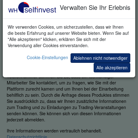
Verwalten Sie Ihr Erlebnis
Wir verwenden Cookies, um sicherzustellen, dass wir Ihnen
die beste Erfahrung auf unserer Website bieten. Wenn Sie auf
"Alle akzeptieren" klicken, erklären Sie sich mit der
KOSTENLOSE DEMO
Verwendung aller Cookies einverstanden.
Cookie-Einstellungen
Ablehnen nicht notwendiger
Um unseren legendären Service zu garantieren, ist es uns
wichtig zu erfahren, ob Sie in der Lage waren, die Plattform mit
Alle akzeptieren
all ihren Stärken zu nutzen. Durch Angabe Ihrer
Telefonnummer stimmen Sie zu, dass ein fachkundiger
Mitarbeiter Sie kontaktiert, um zu fragen, wie Sie mit der
Plattform zurecht kamen und um Ihnen bei der Einarbeitung
behilflich zu sein. Durch die Anfrage dieses Produktes stimmen
Sie ausdrücklich zu, dass wir Ihnen zusätzliche Informationen
zum Trading und zu Einladungen zu Trading-Veranstaltungen
senden können. Sie können sich von diesen Informationen
jederzeit abmelden.
Ihre Informationen werden vertraulich behandelt.
Datenschutzrichtlinie
.