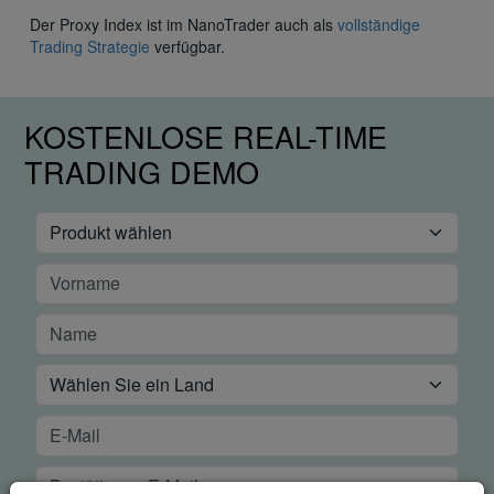
Der Proxy Index ist im NanoTrader auch als
vollständige
Trading Strategie
verfügbar.
KOSTENLOSE REAL-TIME
TRADING DEMO