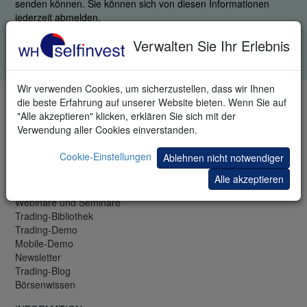
senden können. Sie können sich von diesen Informationen
jederzeit abmelden.
Ihre Informationen werden vertraulich behandelt.
Verwalten Sie Ihr Erlebnis
Datenschutzrichtlinie
.
Wir verwenden Cookies, um sicherzustellen, dass wir Ihnen
die beste Erfahrung auf unserer Website bieten. Wenn Sie auf
TELEFON & FAX
"Alle akzeptieren" klicken, erklären Sie sich mit der
DE: +49 (0)69 271 39 78-0
Verwendung aller Cookies einverstanden.
LU: +352 42 80 42 83
CH: +41 44 350 42 42
Cookie-Einstellungen
Ablehnen nicht notwendiger
Fax: +49 (0)69 271 39 78-99
Alle akzeptieren
KOSTENLOS
Webinare und Seminare
Trading-Bibliothek
Trading-Demo
Mobile-Demo
Newsletter
Trading-Blog
Börsenwissen