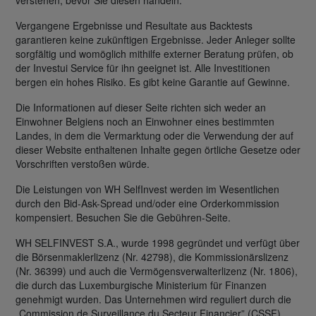
Vergangene Ergebnisse und Resultate aus Backtests
garantieren keine zukünftigen Ergebnisse. Jeder Anleger sollte
sorgfältig und womöglich mithilfe externer Beratung prüfen, ob
der Investui Service für ihn geeignet ist. Alle Investitionen
bergen ein hohes Risiko. Es gibt keine Garantie auf Gewinne.
Die Informationen auf dieser Seite richten sich weder an
Einwohner Belgiens noch an Einwohner eines bestimmten
Landes, in dem die Vermarktung oder die Verwendung der auf
dieser Website enthaltenen Inhalte gegen örtliche Gesetze oder
Vorschriften verstoßen würde.
Die Leistungen von WH SelfInvest werden im Wesentlichen
durch den Bid-Ask-Spread und/oder eine Orderkommission
kompensiert. Besuchen Sie die Gebühren-Seite.
WH SELFINVEST S.A., wurde 1998 gegründet und verfügt über
die Börsenmaklerlizenz (Nr. 42798), die Kommissionärslizenz
(Nr. 36399) und auch die Vermögensverwalterlizenz (Nr. 1806),
die durch das Luxemburgische Ministerium für Finanzen
genehmigt wurden. Das Unternehmen wird reguliert durch die
„Commission de Surveillance du Secteur Financier” (CSSF).