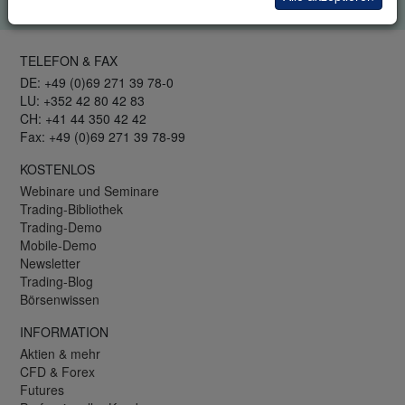
TELEFON & FAX
DE: +49 (0)69 271 39 78-0
LU: +352 42 80 42 83
CH: +41 44 350 42 42
Fax: +49 (0)69 271 39 78-99
KOSTENLOS
Webinare und Seminare
Trading-Bibliothek
Trading-Demo
Mobile-Demo
Newsletter
Trading-Blog
Börsenwissen
INFORMATION
Aktien & mehr
CFD & Forex
Futures