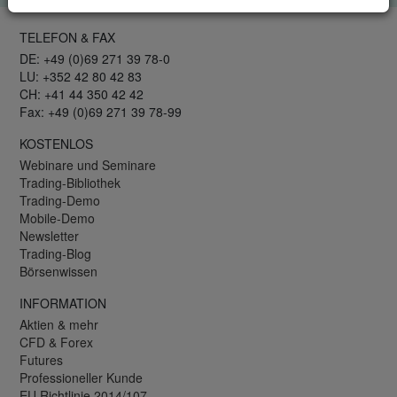
TELEFON & FAX
DE: +49 (0)69 271 39 78-0
LU: +352 42 80 42 83
CH: +41 44 350 42 42
Fax: +49 (0)69 271 39 78-99
KOSTENLOS
Webinare und Seminare
Trading-Bibliothek
Trading-Demo
Mobile-Demo
Newsletter
Trading-Blog
Börsenwissen
INFORMATION
Aktien & mehr
CFD & Forex
Futures
Professioneller Kunde
EU Richtlinie 2014/107