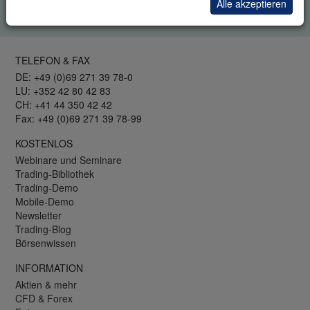
Alle akzeptieren
Datenschutzrichtlinie
.
TELEFON & FAX
DE: +49 (0)69 271 39 78-0
LU: +352 42 80 42 83
CH: +41 44 350 42 42
Fax: +49 (0)69 271 39 78-99
KOSTENLOS
Webinare und Seminare
Trading-Bibliothek
Trading-Demo
Mobile-Demo
Newsletter
Trading-Blog
Börsenwissen
INFORMATION
Aktien & mehr
CFD & Forex