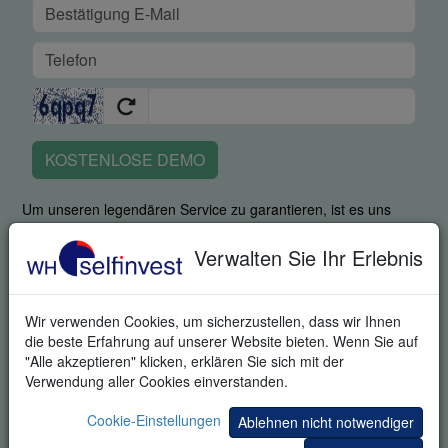
KOSTENLOSE DEMO
Um unseren legendären Service zu garantieren, ist es uns
wichtig zu erfahren, ob Sie in der Lage waren, die Plattform mit
all ihren Stärken zu nutzen. Durch Angabe Ihrer
Verwalten Sie Ihr Erlebnis
Telefonnummer stimmen Sie zu, dass ein fachkundiger
Mitarbeiter Sie kontaktiert, um zu fragen, wie Sie mit der
Plattform zurecht kamen und um Ihnen bei der Einarbeitung
Wir verwenden Cookies, um sicherzustellen, dass wir Ihnen
behilflich zu sein. Durch die Anfrage dieses Produktes stimmen
die beste Erfahrung auf unserer Website bieten. Wenn Sie auf
Sie ausdrücklich zu, dass wir Ihnen zusätzliche Informationen
"Alle akzeptieren" klicken, erklären Sie sich mit der
zum Trading und zu Einladungen zu Trading-Veranstaltungen
Verwendung aller Cookies einverstanden.
senden können. Sie können sich von diesen Informationen
jederzeit abmelden.
Cookie-Einstellungen
Ablehnen nicht notwendiger
Ihre Informationen werden vertraulich behandelt.