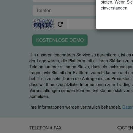
bieten. Wenn Sie 
einverstanden.
KOSTENLOSE DEMO
Um unseren legendären Service zu garantieren, ist es u
der Lage waren, die Plattform mit all ihren Stärken zu
Telefonnummer stimmen Sie zu, dass ein fachkundiger M
fragen, wie Sie mit der Plattform zurecht kamen und u
behilflich zu sein. Durch die Anfrage dieses Produktes
dass wir Ihnen zusätzliche Informationen zum Trading
Veranstaltungen senden können. Sie können sich von d
abmelden.
Ihre Informationen werden vertraulich behandelt.
Daten
TELEFON & FAX
KOSTEN