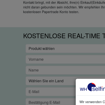
Kontakt bringt, mit der Absicht, ihre(n) Einkauf(Einkä
nicht daran gebunden sein möchten. Wir empfehlen Ihn
kostenlosen Papertrade Konto testen.
KOSTENLOSE REAL-TIME
Wir verwenden Co