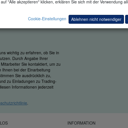
auf "Alle akzeptieren" klicken, erklären Sie sich mit der Verwendung al
Cookie-Einstellungen
Ablehnen nicht notwendiger
ns wichtig zu erfahren, ob Sie in
 nutzen. Durch Angabe Ihrer
itarbeiter Sie kontaktiert, um zu
m Ihnen bei der Einarbeitung
 stimmen Sie ausdrücklich zu,
 und zu Einladungen zu Trading-
iesen Informationen jederzeit
schutzrichtlinie
.
LOS
INFORMATION