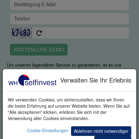
KOSTENLOSE DEMO
Um unseren legendären Service zu garantieren, ist es uns
wichtig zu erfahren, ob Sie in der Lage waren, die Plattform mit
all ihren Stärken zu nutzen. Durch Angabe Ihrer
Verwalten Sie Ihr Erlebnis
Telefonnummer stimmen Sie zu, dass ein fachkundiger
Mitarbeiter Sie kontaktiert, um zu fragen, wie Sie mit der
Plattform zurecht kamen und um Ihnen bei der Einarbeitung
Wir verwenden Cookies, um sicherzustellen, dass wir Ihnen
behilflich zu sein. Durch die Anfrage dieses Produktes stimmen
die beste Erfahrung auf unserer Website bieten. Wenn Sie auf
Sie ausdrücklich zu, dass wir Ihnen zusätzliche Informationen
"Alle akzeptieren" klicken, erklären Sie sich mit der
zum Trading und zu Einladungen zu Trading-Veranstaltungen
Verwendung aller Cookies einverstanden.
senden können. Sie können sich von diesen Informationen
jederzeit abmelden.
Cookie-Einstellungen
Ablehnen nicht notwendiger
Ihre Informationen werden vertraulich behandelt.