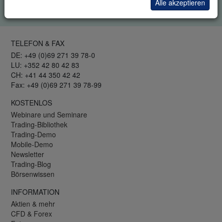
Alle akzeptieren
Datenschutzrichtlinie
.
TELEFON & FAX
DE: +49 (0)69 271 39 78-0
LU: +352 42 80 42 83
CH: +41 44 350 42 42
Fax: +49 (0)69 271 39 78-99
KOSTENLOS
Webinare und Seminare
Trading-Bibliothek
Trading-Demo
Mobile-Demo
Newsletter
Trading-Blog
Börsenwissen
INFORMATION
Aktien & mehr
CFD & Forex