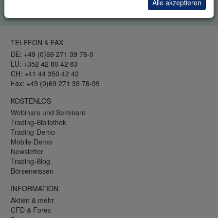
Alle akzeptieren
Datenschutzrichtlinie
.
TELEFON & FAX
DE: +49 (0)69 271 39 78-0
LU: +352 42 80 42 83
CH: +41 44 350 42 42
Fax: +49 (0)69 271 39 78-99
KOSTENLOS
Webinare und Seminare
Trading-Bibliothek
Trading-Demo
Mobile-Demo
Newsletter
Trading-Blog
Börsenwissen
INFORMATION
Aktien & mehr
CFD & Forex