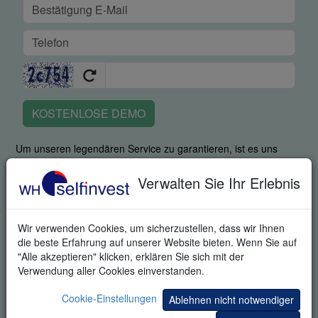
KOSTENLOSE DEMO
Um unseren legendären Service zu garantieren, ist es uns
wichtig zu erfahren, ob Sie in der Lage waren, die Plattform mit
all ihren Stärken zu nutzen. Durch Angabe Ihrer
Verwalten Sie Ihr Erlebnis
Telefonnummer stimmen Sie zu, dass ein fachkundiger
Mitarbeiter Sie kontaktiert, um zu fragen, wie Sie mit der
Plattform zurecht kamen und um Ihnen bei der Einarbeitung
Wir verwenden Cookies, um sicherzustellen, dass wir Ihnen
behilflich zu sein. Durch die Anfrage dieses Produktes stimmen
die beste Erfahrung auf unserer Website bieten. Wenn Sie auf
Sie ausdrücklich zu, dass wir Ihnen zusätzliche Informationen
"Alle akzeptieren" klicken, erklären Sie sich mit der
zum Trading und zu Einladungen zu Trading-Veranstaltungen
Verwendung aller Cookies einverstanden.
senden können. Sie können sich von diesen Informationen
jederzeit abmelden.
Cookie-Einstellungen
Ablehnen nicht notwendiger
Ihre Informationen werden vertraulich behandelt.