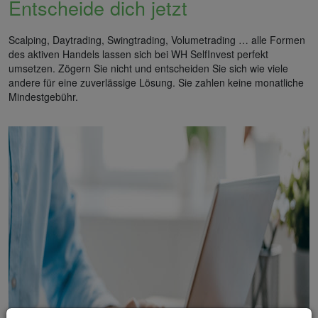
Entscheide dich jetzt
Scalping, Daytrading, Swingtrading, Volumetrading … alle Formen
des aktiven Handels lassen sich bei WH SelfInvest perfekt
umsetzen. Zögern Sie nicht und entscheiden Sie sich wie viele
andere für eine zuverlässige Lösung. Sie zahlen keine monatliche
Mindestgebühr.