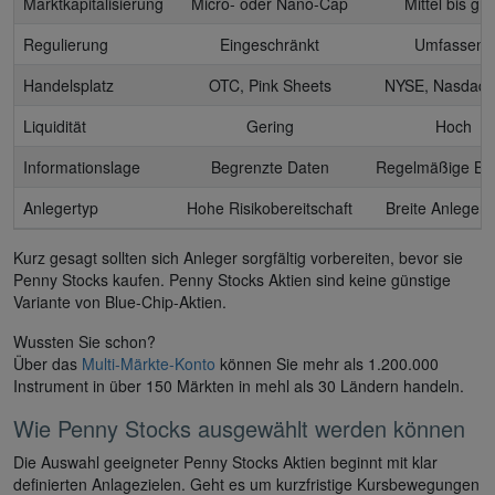
Marktkapitalisierung
Micro- oder Nano-Cap
Mittel bis gr
Regulierung
Eingeschränkt
Umfassend
Handelsplatz
OTC, Pink Sheets
NYSE, Nasdaq 
Liquidität
Gering
Hoch
Informationslage
Begrenzte Daten
Regelmäßige Ber
Anlegertyp
Hohe Risikobereitschaft
Breite Anlegerb
Kurz gesagt sollten sich Anleger sorgfältig vorbereiten, bevor sie
Penny Stocks kaufen. Penny Stocks Aktien sind keine günstige
Variante von Blue-Chip-Aktien.
Wussten Sie schon?
Über das
Multi-Märkte-Konto
können Sie mehr als 1.200.000
Instrument in über 150 Märkten in mehl als 30 Ländern handeln.
Wie Penny Stocks ausgewählt werden können
Die Auswahl geeigneter Penny Stocks Aktien beginnt mit klar
definierten Anlagezielen. Geht es um kurzfristige Kursbewegungen