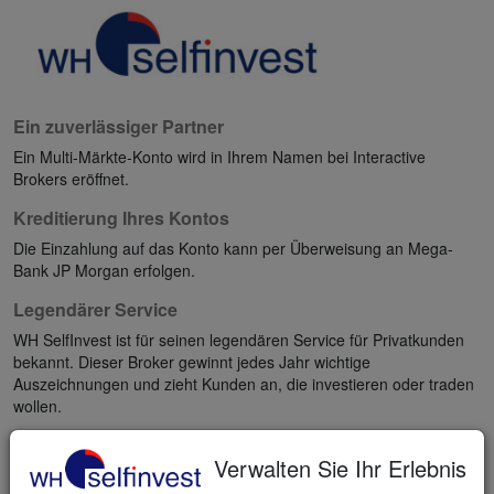
Ein zuverlässiger Partner
Ein Multi-Märkte-Konto wird in Ihrem Namen bei Interactive
Brokers eröffnet.
Kreditierung Ihres Kontos
Die Einzahlung auf das Konto kann per Überweisung an Mega-
Bank JP Morgan erfolgen.
Legendärer Service
WH SelfInvest ist für seinen legendären Service für Privatkunden
bekannt. Dieser Broker gewinnt jedes Jahr wichtige
Auszeichnungen und zieht Kunden an, die investieren oder traden
wollen.
Eröffnen Sie ein Konto und
Verwalten Sie Ihr Erlebnis