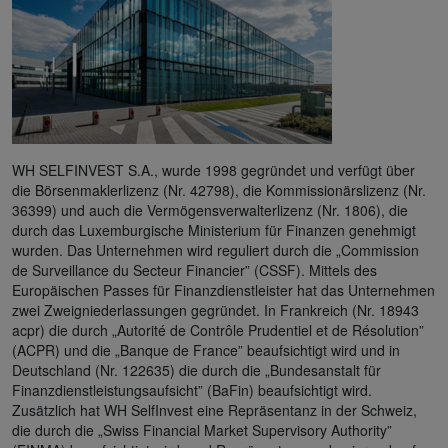
WH SELFINVEST S.A., wurde 1998 gegründet und verfügt über
die Börsenmaklerlizenz (Nr. 42798), die Kommissionärslizenz (Nr.
36399) und auch die Vermögensverwalterlizenz (Nr. 1806), die
durch das Luxemburgische Ministerium für Finanzen genehmigt
wurden. Das Unternehmen wird reguliert durch die „Commission
de Surveillance du Secteur Financier” (CSSF). Mittels des
Europäischen Passes für Finanzdienstleister hat das Unternehmen
zwei Zweigniederlassungen gegründet. In Frankreich (Nr. 18943
acpr) die durch „Autorité de Contrôle Prudentiel et de Résolution”
(ACPR) und die „Banque de France” beaufsichtigt wird und in
Deutschland (Nr. 122635) die durch die „Bundesanstalt für
Finanzdienstleistungsaufsicht” (BaFin) beaufsichtigt wird.
Zusätzlich hat WH SelfInvest eine Repräsentanz in der Schweiz,
die durch die „Swiss Financial Market Supervisory Authority”