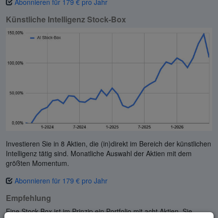
Abonnieren für 179 € pro Jahr
Künstliche Intelligenz Stock-Box
Investieren Sie in 8 Aktien, die (in)direkt im Bereich der künstlichen
Intelligenz tätig sind. Monatliche Auswahl der Aktien mit dem
größten Momentum.
Abonnieren für 179 € pro Jahr
Empfehlung
Eine Stock-Box ist im Prinzip ein Portfolio mit acht Aktien. Sie