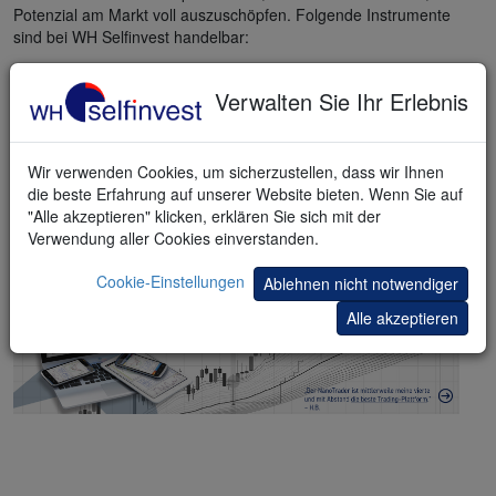
Potenzial am Markt voll auszuschöpfen. Folgende Instrumente
sind bei WH Selfinvest handelbar:
Indizes:
Futures
und
CFDs
Verwalten Sie Ihr Erlebnis
Rohstoffe:
Futures
und
CFDs
Devisen/Forex:
Futures
und
CFDs
Wir verwenden Cookies, um sicherzustellen, dass wir Ihnen
die beste Erfahrung auf unserer Website bieten. Wenn Sie auf
Thematische Indizes und mehr
"Alle akzeptieren" klicken, erklären Sie sich mit der
Verwendung aller Cookies einverstanden.
Cookie-Einstellungen
Ablehnen nicht notwendiger
Alle akzeptieren