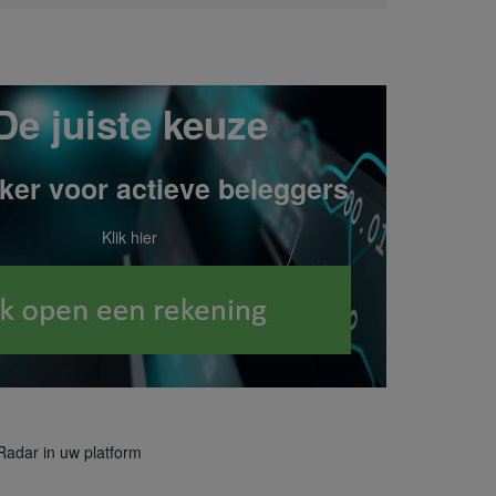
De juiste keuze
ker voor actieve beleggers
Klik hier
Radar in uw platform