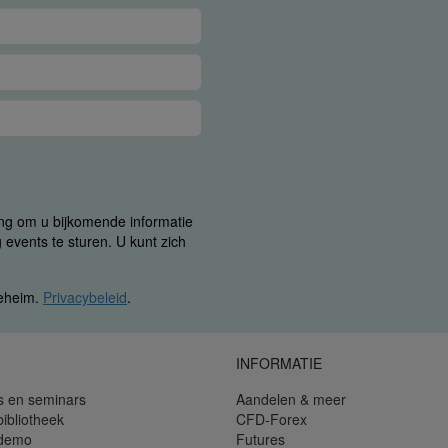
ing om u bijkomende informatie
 events te sturen. U kunt zich
geheim.
Privacybeleid
.
INFORMATIE
s en seminars
Aandelen & meer
bibliotheek
CFD-Forex
 demo
Futures