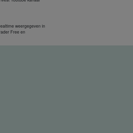
n realtime weergegeven in
Trader Free en