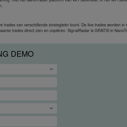
n.
 live trades van verschillende strategieën toont. De live trades worden i
essante trades direct zien en copiëren. SignalRadar is GRATIS in Nano
ING DEMO