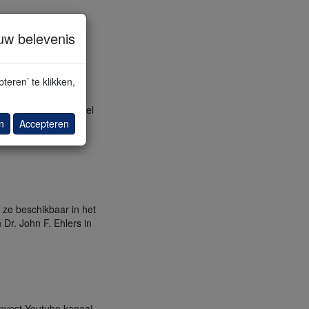
uw belevenis
teren’ te klikken,
n of kopen. Momenteel
n
Accepteren
Uw aankopen zijn na
 ze beschikbaar in het
Dr. John F. Ehlers in
invest Youtube kanaal