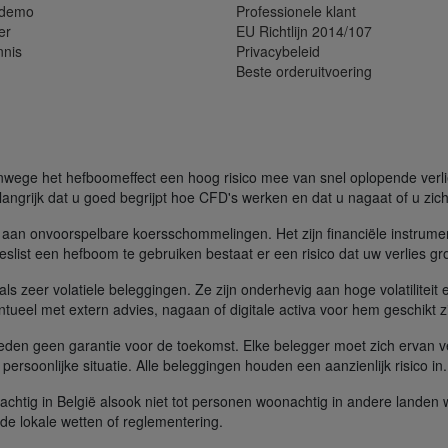
 demo
Professionele klant
er
EU Richtlijn 2014/107
nnis
Privacybeleid
Beste orderuitvoering
ege het hefboomeffect een hoog risico mee van snel oplopende verliez
angrijk dat u goed begrijpt hoe CFD's werken en dat u nagaat of u zich 
aan onvoorspelbare koersschommelingen. Het zijn financiële instrume
slist een hefboom te gebruiken bestaat er een risico dat uw verlies gr
s zeer volatiele beleggingen. Ze zijn onderhevig aan hoge volatiliteit e
tueel met extern advies, nagaan of digitale activa voor hem geschikt zi
ieden geen garantie voor de toekomst. Elke belegger moet zich ervan v
n persoonlijke situatie. Alle beleggingen houden een aanzienlijk risico in
achtig in België alsook niet tot personen woonachtig in andere landen
t de lokale wetten of reglementering.