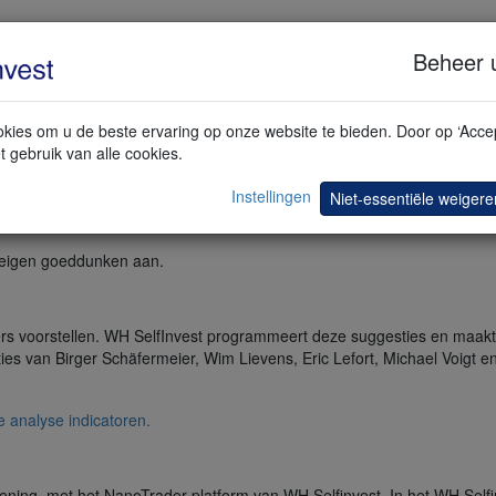
Test een GRATIS demo
Beheer 
kies om u de beste ervaring op onze website te bieden. Door op ‘Accep
t gebruik van alle cookies.
ding store aan. Klanten kunnen deze strategieën gratis gebruiken, hure
Instellingen
Niet-essentiële weigere
 store. De store wordt voortdurend uitgebreid met nieuwe diensten. 
 platform. Ze kunnen onmiddellijk gebruikt worden om te handelen.
r eigen goeddunken aan.
ers voorstellen. WH SelfInvest programmeert deze suggesties en maakt
es van Birger Schäfermeier, Wim Lievens, Eric Lefort, Michael Voigt en 
e analyse indicatoren.
ening met het NanoTrader platform van WH Selfinvest. In het WH Self