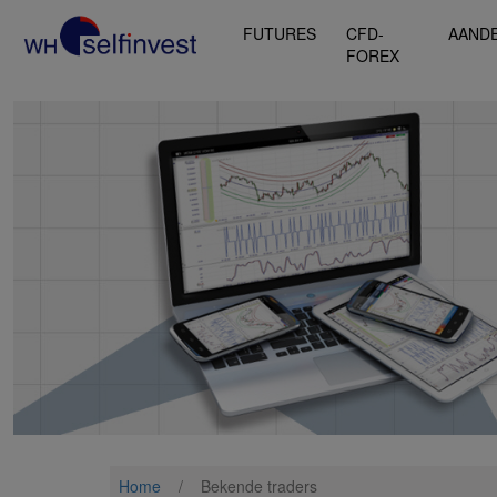
FUTURES
CFD-
AAND
FOREX
Home
/
Bekende traders