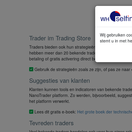
Wij gebruiken coo
Trader im Trading Store
stemt u in met he
Traders bieden ook hun strategieën en tools in de tra
hebben meer dan 20 bekende traders producten in onze
betaling of gratis activering direct beschikbaar in het
Gebruik de strategieën zoals ze zijn, of pas ze naa
Suggesties van klanten
Klanten kunnen tools en indicatoren van bekende trad
NanoTrader platform. Zo werden, bijvoorbeeld, suggesti
het platform verwerkt.
Lees dit gratis e-boek:
Het grote boek der technisch
Tevreden traders
Veel bekende traders handelen ook voor hun eigen rek