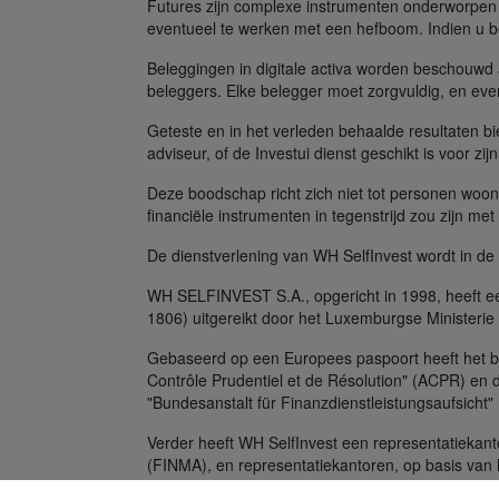
Futures zijn complexe instrumenten onderworpen 
eventueel te werken met een hefboom. Indien u be
Beleggingen in digitale activa worden beschouwd al
beleggers. Elke belegger moet zorgvuldig, en even
Geteste en in het verleden behaalde resultaten b
adviseur, of de Investui dienst geschikt is voor zij
Deze boodschap richt zich niet tot personen woon
financiële instrumenten in tegenstrijd zou zijn me
De dienstverlening van WH SelfInvest wordt in d
WH SELFINVEST S.A., opgericht in 1998, heeft ee
1806) uitgereikt door het Luxemburgse Ministerie 
Gebaseerd op een Europees paspoort heeft het bedr
Contrôle Prudentiel et de Résolution" (ACPR) en 
"Bundesanstalt für Finanzdienstleistungsaufsicht"
Verder heeft WH SelfInvest een representatiekant
(FINMA), en representatiekantoren, op basis van 