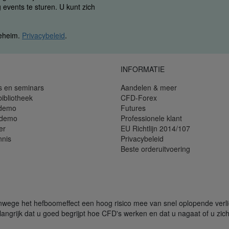
 events te sturen. U kunt zich
geheim.
Privacybeleid
.
INFORMATIE
s en seminars
Aandelen & meer
bibliotheek
CFD-Forex
 demo
Futures
 demo
Professionele klant
er
EU Richtlijn 2014/107
nnis
Privacybeleid
Beste orderuitvoering
ege het hefboomeffect een hoog risico mee van snel oplopende verliez
angrijk dat u goed begrijpt hoe CFD's werken en dat u nagaat of u zich 