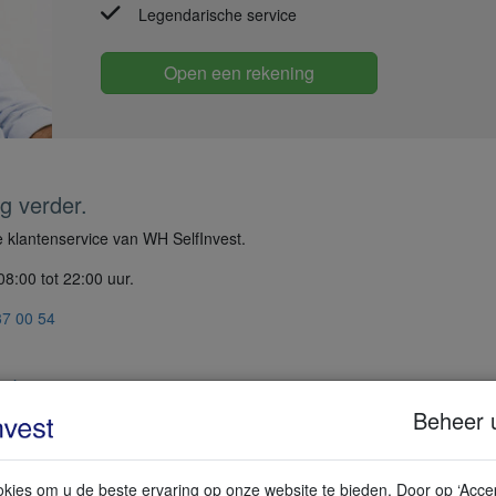
Legendarische service
Open een rekening
g verder.
 klantenservice van WH SelfInvest.
8:00 tot 22:00 uur.
37 00 54
agina
Beheer 
ING DEMO
kies om u de beste ervaring op onze website te bieden. Door op ‘Accep