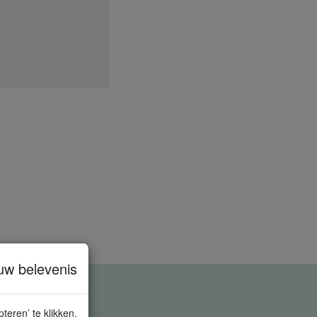
uw belevenis
teren’ te klikken,