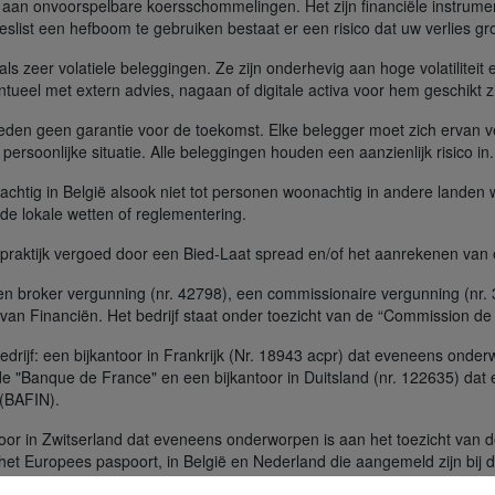
aan onvoorspelbare koersschommelingen. Het zijn financiële instrume
slist een hefboom te gebruiken bestaat er een risico dat uw verlies gr
s zeer volatiele beleggingen. Ze zijn onderhevig aan hoge volatiliteit e
tueel met extern advies, nagaan of digitale activa voor hem geschikt zi
ieden geen garantie voor de toekomst. Elke belegger moet zich ervan v
n persoonlijke situatie. Alle beleggingen houden een aanzienlijk risico in
achtig in België alsook niet tot personen woonachtig in andere landen
t de lokale wetten of reglementering.
e praktijk vergoed door een Bied-Laat spread en/of het aanrekenen van
n broker vergunning (nr. 42798), een commissionaire vergunning (nr
van Financiën. Het bedrijf staat onder toezicht van de “Commission de 
ijf: een bijkantoor in Frankrijk (Nr. 18943 acpr) dat eveneens onderw
de "Banque de France" en een bijkantoor in Duitsland (nr. 122635) dat
 (BAFIN).
oor in Zwitserland dat eveneens onderworpen is aan het toezicht van d
het Europees paspoort, in België en Nederland die aangemeld zijn bij d