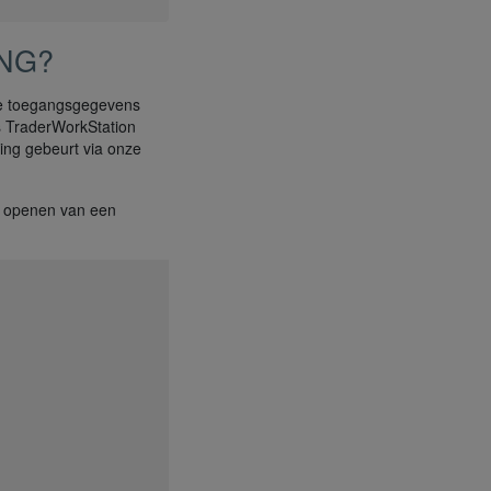
NG?
de toegangsgegevens
ls TraderWorkStation
ng gebeurt via onze
t openen van een