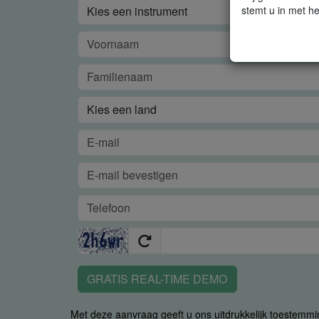
stemt u in met he
GRATIS REAL-TIME DEMO
Met deze aanvraag geeft u ons uitdrukkelijk toestemm