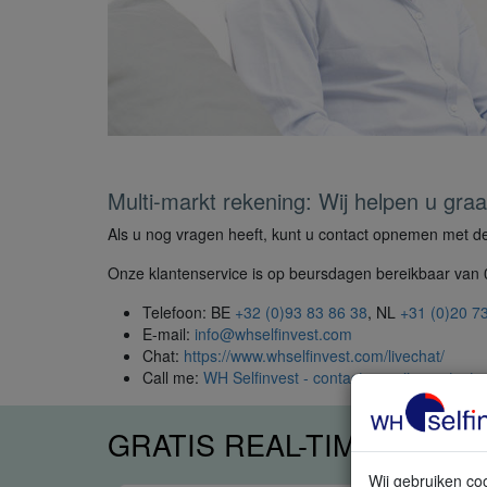
Multi-markt rekening: Wij helpen u graa
Als u nog vragen heeft, kunt u contact opnemen met de
Onze klantenservice is op beursdagen bereikbaar van 0
Telefoon: BE
+32 (0)93 83 86 38
, NL
+31 (0)20 7
E-mail:
info@whselfinvest.com
Chat:
https://www.whselfinvest.com/livechat/
Call me:
WH Selfinvest - contacteer mij - contactp
GRATIS REAL-TIME TRAD
Wij gebruiken coo