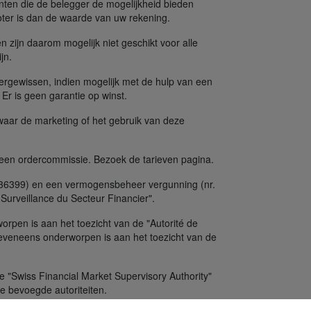
nten die de belegger de mogelijkheid bieden
oter is dan de waarde van uw rekening.
n zijn daarom mogelijk niet geschikt voor alle
jn.
ergewissen, indien mogelijk met de hulp van een
. Er is geen garantie op winst.
 waar de marketing of het gebruik van deze
 een ordercommissie. Bezoek de tarieven pagina.
. 36399) en een vermogensbeheer vergunning (nr.
Surveillance du Secteur Financier".
orpen is aan het toezicht van de "Autorité de
 eveneens onderworpen is aan het toezicht van de
e "Swiss Financial Market Supervisory Authority"
e bevoegde autoriteiten.