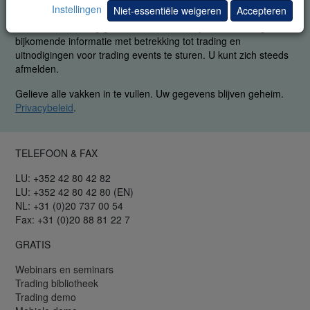
Instellingen
Niet-essentiële weigeren
Accepteren
Met deze aanvraag geeft u ons uitdrukkelijk toestemming om u
bijkomende informatie met betrekking tot trading en
uitnodigingen voor trading events te sturen. U kunt zich steeds
afmelden.
Gelieve alle vakken in te vullen. Uw gegevens blijven geheim.
Privacybeleid
.
TELEFOON & FAX
LU: +352 42 80 42 82
LU: +352 42 80 42 80 (EN)
NL: +31 (0)20 737 00 54
Fax: +31 (0)20 88 81 22 7
GRATIS
Webinars en seminars
Trading bibliotheek
Trading demo