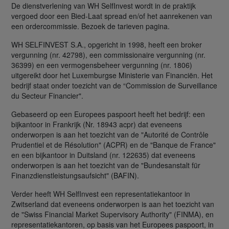
De dienstverlening van WH SelfInvest wordt in de praktijk
vergoed door een Bied-Laat spread en/of het aanrekenen van
een ordercommissie. Bezoek de tarieven pagina.
WH SELFINVEST S.A., opgericht in 1998, heeft een broker
vergunning (nr. 42798), een commissionaire vergunning (nr.
36399) en een vermogensbeheer vergunning (nr. 1806)
uitgereikt door het Luxemburgse Ministerie van Financiën. Het
bedrijf staat onder toezicht van de “Commission de Surveillance
du Secteur Financier".
Gebaseerd op een Europees paspoort heeft het bedrijf: een
bijkantoor in Frankrijk (Nr. 18943 acpr) dat eveneens
onderworpen is aan het toezicht van de "Autorité de Contrôle
Prudentiel et de Résolution" (ACPR) en de "Banque de France"
en een bijkantoor in Duitsland (nr. 122635) dat eveneens
onderworpen is aan het toezicht van de "Bundesanstalt für
Finanzdienstleistungsaufsicht" (BAFIN).
Verder heeft WH SelfInvest een representatiekantoor in
Zwitserland dat eveneens onderworpen is aan het toezicht van
de "Swiss Financial Market Supervisory Authority" (FINMA), en
representatiekantoren, op basis van het Europees paspoort, in