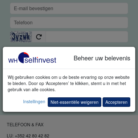
GRATIS REAL-TIME DEMO
Beheer uw belevenis
Met deze aanvraag geeft u ons uitdrukkelijk toestemming om u
bijkomende informatie met betrekking tot trading en
Wij gebruiken cookies om u de beste ervaring op onze website
uitnodigingen voor trading events te sturen. U kunt zich steeds
te bieden. Door op ‘Accepteren’ te klikken, stemt u in met het
afmelden.
gebruik van alle cookies.
Gelieve alle vakken in te vullen. Uw gegevens blijven geheim.
Instellingen
Niet-essentiële weigeren
Accepteren
Privacybeleid
.
TELEFOON & FAX
LU: +352 42 80 42 82