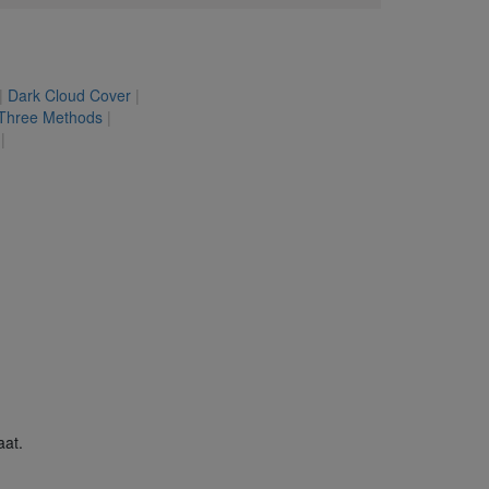
|
Dark Cloud Cover
|
 Three Methods
|
s
|
aat.