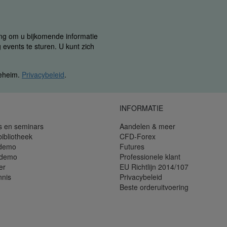
ing om u bijkomende informatie
 events te sturen. U kunt zich
geheim.
Privacybeleid
.
INFORMATIE
s en seminars
Aandelen & meer
bibliotheek
CFD-Forex
 demo
Futures
 demo
Professionele klant
er
EU Richtlijn 2014/107
nnis
Privacybeleid
Beste orderuitvoering