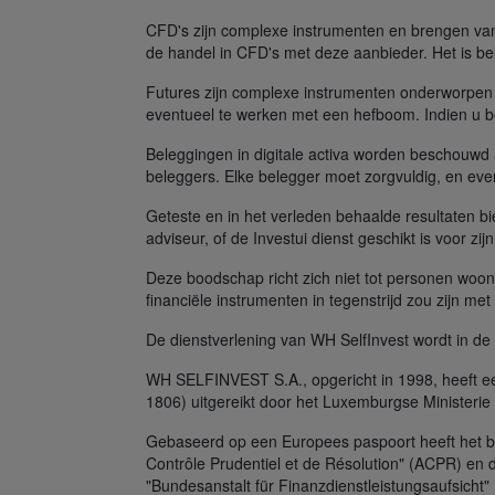
CFD's zijn complexe instrumenten en brengen vanw
de handel in CFD's met deze aanbieder. Het is bel
Futures zijn complexe instrumenten onderworpen 
eventueel te werken met een hefboom. Indien u be
Beleggingen in digitale activa worden beschouwd al
beleggers. Elke belegger moet zorgvuldig, en even
Geteste en in het verleden behaalde resultaten b
adviseur, of de Investui dienst geschikt is voor zij
Deze boodschap richt zich niet tot personen woon
financiële instrumenten in tegenstrijd zou zijn me
De dienstverlening van WH SelfInvest wordt in d
WH SELFINVEST S.A., opgericht in 1998, heeft ee
1806) uitgereikt door het Luxemburgse Ministerie 
Gebaseerd op een Europees paspoort heeft het bedr
Contrôle Prudentiel et de Résolution" (ACPR) en 
"Bundesanstalt für Finanzdienstleistungsaufsicht"