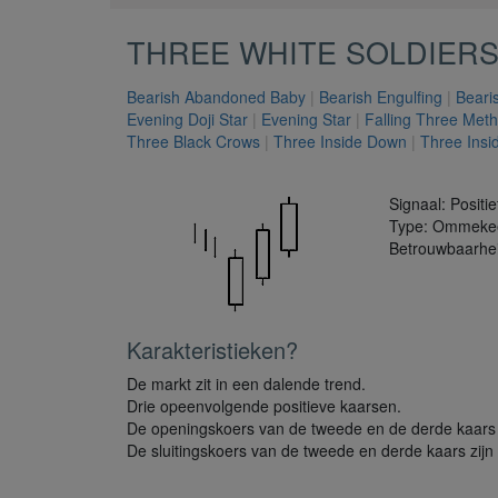
THREE WHITE SOLDIER
Bearish Abandoned Baby
|
Bearish Engulfing
|
Beari
Evening Doji Star
|
Evening Star
|
Falling Three Met
Three Black Crows
|
Three Inside Down
|
Three Insi
Signaal: Positief
Type: Ommekee
Betrouwbaarhe
Karakteristieken?
De markt zit in een dalende trend.
Drie opeenvolgende positieve kaarsen.
De openingskoers van de tweede en de derde kaars z
De sluitingskoers van de tweede en derde kaars zijn 