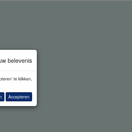
uw belevenis
teren’ te klikken,
n
Accepteren