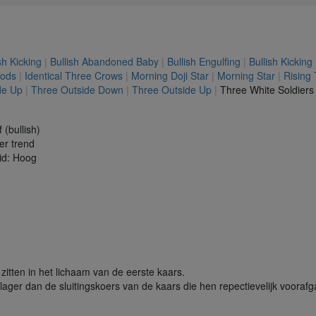
S
sh Kicking
|
Bullish Abandoned Baby
|
Bullish Engulfing
|
Bullish Kicking
hods
|
Identical Three Crows
|
Morning Doji Star
|
Morning Star
|
Rising
de Up
|
Three Outside Down
|
Three Outside Up
|
Three White Soldier
 (bullish)
r trend
id: Hoog
itten in het lichaam van de eerste kaars.
lager dan de sluitingskoers van de kaars die hen repectievelijk voorafg