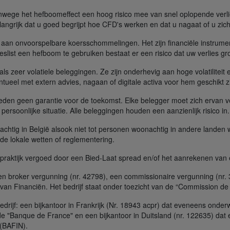
ege het hefboomeffect een hoog risico mee van snel oplopende verliez
angrijk dat u goed begrijpt hoe CFD's werken en dat u nagaat of u zich 
aan onvoorspelbare koersschommelingen. Het zijn financiële instrume
slist een hefboom te gebruiken bestaat er een risico dat uw verlies gr
s zeer volatiele beleggingen. Ze zijn onderhevig aan hoge volatiliteit e
tueel met extern advies, nagaan of digitale activa voor hem geschikt zi
ieden geen garantie voor de toekomst. Elke belegger moet zich ervan v
n persoonlijke situatie. Alle beleggingen houden een aanzienlijk risico in
achtig in België alsook niet tot personen woonachtig in andere landen
t de lokale wetten of reglementering.
e praktijk vergoed door een Bied-Laat spread en/of het aanrekenen van
n broker vergunning (nr. 42798), een commissionaire vergunning (nr
van Financiën. Het bedrijf staat onder toezicht van de “Commission de 
ijf: een bijkantoor in Frankrijk (Nr. 18943 acpr) dat eveneens onderw
de "Banque de France" en een bijkantoor in Duitsland (nr. 122635) dat
 (BAFIN).