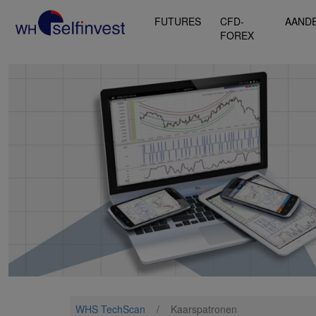
FUTURES
CFD-
AAND
FOREX
WHS TechScan
/
Kaarspatronen