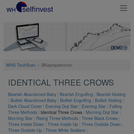
WHS TechScan
/
BKaarspatronen
IDENTICAL THREE CROWS
Bearish Abandoned Baby
|
Bearish Engulfing
|
Bearish Kicking
|
Bullish Abandoned Baby
|
Bullish Engulfing
|
Bullish Kicking
|
Dark Cloud Cover
|
Evening Doji Star
|
Evening Star
|
Falling
Three Methods
|
Identical Three Crows
|
Morning Doji Star
|
Morning Star
|
Rising Three Methods
|
Three Black Crows
|
Three Inside Down
|
Three Inside Up
|
Three Outside Down
|
Three Outside Up
|
Three White Soldiers
|