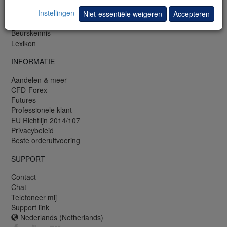
Trading demo
Mobiele demo
Instellingen
Niet-essentiële weigeren
Accepteren
Newsletter
Beurskennis
Lexikon
INFORMATIE
Aandelen & meer
CFD-Forex
Futures
Professionele klant
EU Richtlijn 2014/107
Privacybeleid
Beste orderuitvoering
SUPPORT
Contact
Chat
Telefoneer mij
Support link
Nederlands (Netherlands)