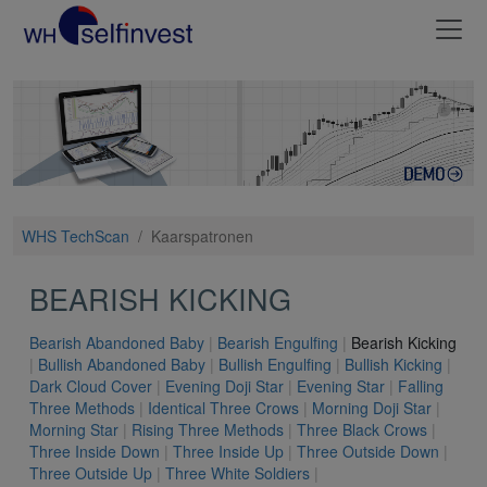
WHS TechScan
/
Kaarspatronen
BEARISH KICKING
Bearish Abandoned Baby
|
Bearish Engulfing
|
Bearish Kicking
|
Bullish Abandoned Baby
|
Bullish Engulfing
|
Bullish Kicking
|
Dark Cloud Cover
|
Evening Doji Star
|
Evening Star
|
Falling
Three Methods
|
Identical Three Crows
|
Morning Doji Star
|
Morning Star
|
Rising Three Methods
|
Three Black Crows
|
Three Inside Down
|
Three Inside Up
|
Three Outside Down
|
Three Outside Up
|
Three White Soldiers
|