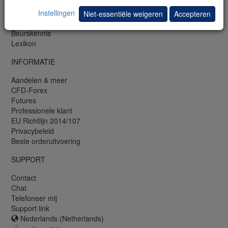
Trading demo
Mobiele demo
Instellingen
Niet-essentiële weigeren
Accepteren
Newsletter
Beurskennis
Lexikon
INFORMATIE
Aandelen & meer
CFD-Forex
Futures
Professionele klant
EU Richtlijn 2014/107
Privacybeleid
Beste orderuitvoering
SUPPORT
Contact
Chat
Telefoneer mij
Support link
Nederlands (Netherlands)