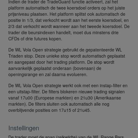
Indien de trader de TradeGuard functie activeert, zal het
platform automatisch de twee koersdoel orders op het juiste
prijsniveau plaatsen. Het platform splitst ook automatisch de
positie in 1/3, dat verkocht wordt aan het eerste koersdoel, en
2/3 dat verkocht wordt wanneer aan het tweede koersdoel. De
trader die beursindexen handelt, moet dus minstens drie
CFDs of drie futures kopen.
De WL Vola Open strategie gebruikt de gepatenteerde WL
Triaden stop. Deze unieke stop wordt automatisch geplaatst
en aangepast door het trading platform. De stop wordt
aanvankelijk geplaatst onderaan (bovenaan) de
openingsrange en zal daarna evolueren.
De WL Vola Open strategie werkt ook met een instap-filter en
een uitstap-filter. De filters blokeren nieuwe trading signalen
vanaf 17u00 (Europese markten) en 21u30 (Amerikaanse
markten). De filters sluiten ook automatisch alle nog
overblijvende posities om 17u15 of 21u45.
Instellingen
De trader moet de span (reikwijdte) van de WL Range Bars