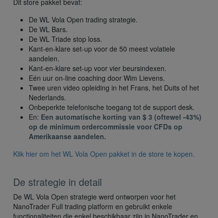
Dit store pakket bevat:
De WL Vola Open trading strategie.
De WL Bars.
De WL Triade stop loss.
Kant-en-klare set-up voor de 50 meest volatiele
aandelen.
Kant-en-klare set-up voor vier beursindexen.
Eén uur on-line coaching door Wim Lievens.
Twee uren video opleiding in het Frans, het Duits of het
Nederlands.
Onbeperkte telefonische toegang tot de support desk.
En:
Een automatische korting van $ 3 (oftewel -43%)
op de minimum ordercommissie voor CFDs op
Amerikaanse aandelen.
Klik hier om het WL Vola Open pakket in de store te kopen.
De strategie in detail
De WL Vola Open strategie werd ontworpen voor het
NanoTrader Full trading platform en gebruikt enkele
functionaliteiten die enkel beschikbaar zijn in NanoTrader en