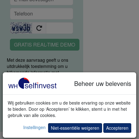
GRATIS REAL-TIME DEMO
Met deze aanvraag geeft u ons
uitdrukkelijk toestemming om u
bijkomende informatie met
betrekking tot trading en
Beheer uw belevenis
uitnodigingen voor trading events
te sturen. U kunt zich steeds
afmelden.
Wij gebruiken cookies om u de beste ervaring op onze website
Gelieve alle vakken in te vullen. Uw
te bieden. Door op ‘Accepteren’ te klikken, stemt u in met het
gegevens blijven geheim.
gebruik van alle cookies.
Privacybeleid
.
Instellingen
Niet-essentiële weigeren
Accepteren