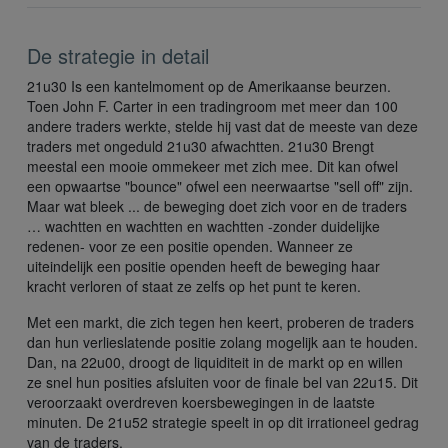
De strategie in detail
21u30 Is een kantelmoment op de Amerikaanse beurzen.
Toen John F. Carter in een tradingroom met meer dan 100
andere traders werkte, stelde hij vast dat de meeste van deze
traders met ongeduld 21u30 afwachtten. 21u30 Brengt
meestal een mooie ommekeer met zich mee. Dit kan ofwel
een opwaartse "bounce" ofwel een neerwaartse "sell off" zijn.
Maar wat bleek ... de beweging doet zich voor en de traders
… wachtten en wachtten en wachtten -zonder duidelijke
redenen- voor ze een positie openden. Wanneer ze
uiteindelijk een positie openden heeft de beweging haar
kracht verloren of staat ze zelfs op het punt te keren.
Met een markt, die zich tegen hen keert, proberen de traders
dan hun verlieslatende positie zolang mogelijk aan te houden.
Dan, na 22u00, droogt de liquiditeit in de markt op en willen
ze snel hun posities afsluiten voor de finale bel van 22u15. Dit
veroorzaakt overdreven koersbewegingen in de laatste
minuten. De 21u52 strategie speelt in op dit irrationeel gedrag
van de traders.