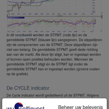
In dit
voorbeeld
worden de STPMT (rode lijn) en de
gemiddelde STPMT (blauwe lijn) aangegeven. De stippellijnen
zijn de componenten van de STPMT. Deze stippellijnen zijn
niet van belang. De gemiddelde STPMT geeft dede richting
aan van de markt. Als deze lijn stijgt, kan er ingestapt worden
of kunnen open posities behouden worden. Wanneer de
gemiddelde STPMT stijgt én de STPMT ligt onder de
gemiddelde STPMT kan er ingestapt worden (groene ovalen
op de grafiek).
De CYCLE indicator
De Cycle indicator wordt gedistileerd uit de STPMT. Volgens
auteur Lefort geeft deze indicator duidelijker koop en short
sell signalen aan. In tegenstelling tot de STPMT geeft de
Beheer uw belevenis