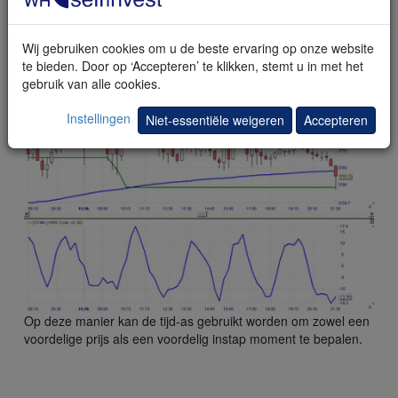
Cycle indicator geen informatie over de trend van de markt.
De Cycle indicator zou een grote hulp zijn bij het time van in-
Wij gebruiken cookies om u de beste ervaring op onze website
en uitstappen omdat de trader duidelijker de doorsnee lengte
te bieden. Door op ‘Accepteren’ te klikken, stemt u in met het
van een oscillatie rond het gemiddelde kan visualiseren.
gebruik van alle cookies.
Instellingen
Niet-essentiële weigeren
Accepteren
Op deze manier kan de tijd-as gebruikt worden om zowel een
voordelige prijs als een voordelig instap moment te bepalen.