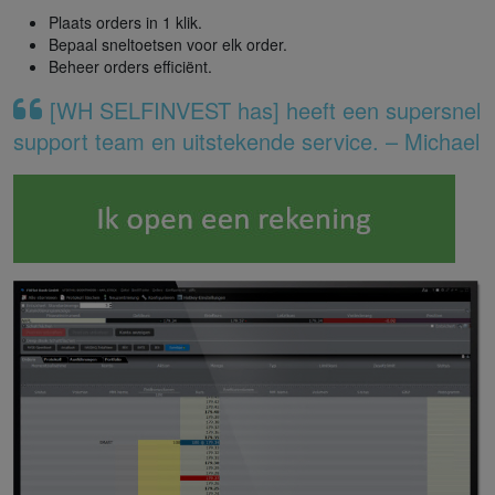
Plaats orders in 1 klik.
Bepaal sneltoetsen voor elk order.
Beheer orders efficiënt.
[WH SELFINVEST has] heeft een supersnel
support team en uitstekende service. – Michael