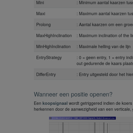
Mini
: Minimum aantal kaarzen tus
Maxi
: Maximum aantal kaarzen tu
Prolong
: Aantal kaarzen om een groen
MaxHighInclination
: Maximum inclination of the l
MinHighInclination
: Maximale helling van de lijn
EntryStrategy
: 0 = geen entry, 1 = entry ind
out gedurende de kaars plaat
DifferEntry
: Entry uitgesteld door het hi
Wanneer een positie openen?
Een
koopsignaal
wordt getriggered indien de koers 
herkennen door de aanwezigheid van een verticale, g