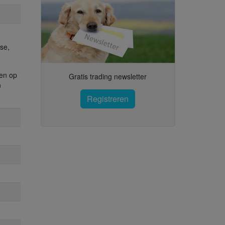
se,
len op
Gratis trading newsletter
n
Registreren