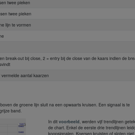
sen twee pieken
ssen twee pieken
e lijn te vormen
ine
ien break-out bij close, 2 = entry bij de close van de kaars indien de bre
svindt
er vermelde aantal kaarzen
boven de groene lijn sluit na een opwaarts kruisen. Een signaal is te
rijze band.
In dit
voorbeeld
, werden vijf trendlijnen gete
de chart. Enkel de eerste drie trendlijnen leid
koopsignalen. Koersen kruisten of sloten nie