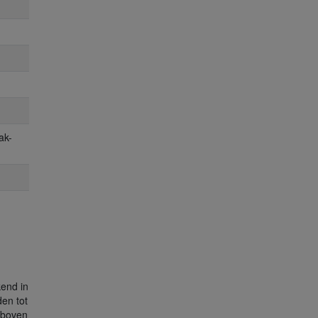
ak-
kend in
den tot
t boven