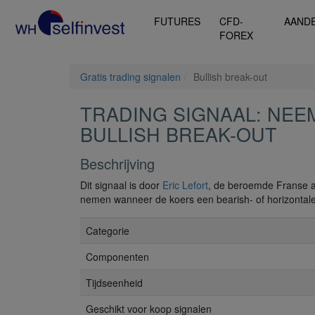
FUTURES
CFD-
AAND
FOREX
Gratis trading signalen
Bullish break-out
TRADING SIGNAAL: NEEM
BULLISH BREAK-OUT
Beschrijving
Dit signaal is door
Eric Lefort
, de beroemde Franse au
nemen wanneer de koers een bearish- of horizontale li
Categorie
Componenten
Tijdseenheid
Geschikt voor koop signalen