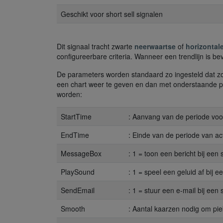
Geschikt voor short sell signalen
Dit signaal tracht zwarte
neerwaartse
of
horizontal
configureerbare criteria. Wanneer een trendlijn is b
De parameters worden standaard zo ingesteld dat zo
een chart weer te geven en dan met onderstaande pa
worden:
StartTime
: Aanvang van de periode voor 
EndTime
: Einde van de periode van act
MessageBox
: 1 = toon een bericht bij een 
PlaySound
: 1 = speel een geluid af bij e
SendEmail
: 1 = stuur een e-mail bij een 
Smooth
: Aantal kaarzen nodig om pi