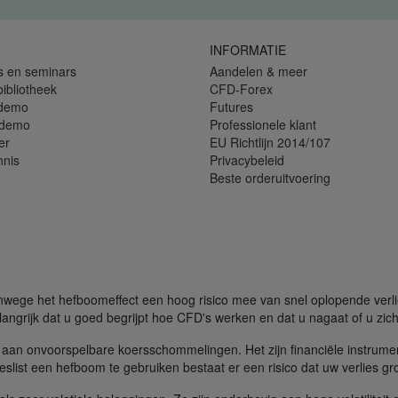
INFORMATIE
s en seminars
Aandelen & meer
bibliotheek
CFD-Forex
 demo
Futures
 demo
Professionele klant
er
EU Richtlijn 2014/107
nnis
Privacybeleid
Beste orderuitvoering
ege het hefboomeffect een hoog risico mee van snel oplopende verliez
angrijk dat u goed begrijpt hoe CFD's werken en dat u nagaat of u zich 
aan onvoorspelbare koersschommelingen. Het zijn financiële instrume
slist een hefboom te gebruiken bestaat er een risico dat uw verlies gr