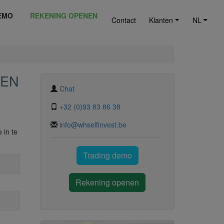
EMO
REKENING OPENEN
Contact
Klanten
NL
EEN
Chat
+32 (0)93 83 86 38
info@whselfinvest.be
 in te
Trading demo
Rekening openen