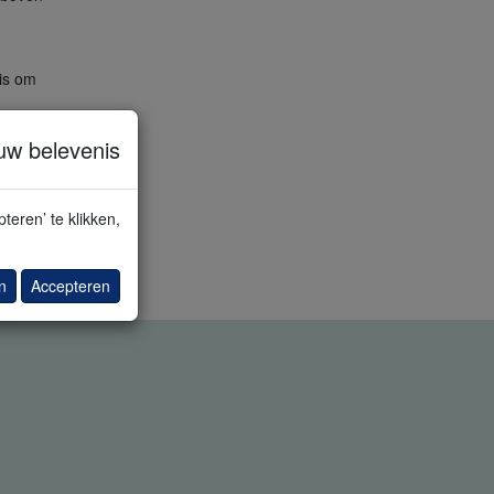
 is om
n
uw belevenis
ysteem
perken
).
teren’ te klikken,
n
Accepteren