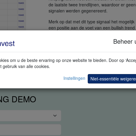
de laatste twee trendlijnen, waardoor er geen
signalen werden gegenereerd.
Merk op dat met dit type signaal het mogelijk
een positie aan de voet van een bullish trend
reversal te openen (signaal #1) én tijdens ee
Beheer 
bullish progressie (signalen #2 en #3). Het s
is ook effectief om verliezende posities te be
tijdens neerwaartse trends (signalen #4 en #5
kies om u de beste ervaring op onze website te bieden. Door op ‘Accep
t gebruik van alle cookies.
Instellingen
Niet-essentiële weigere
ING DEMO