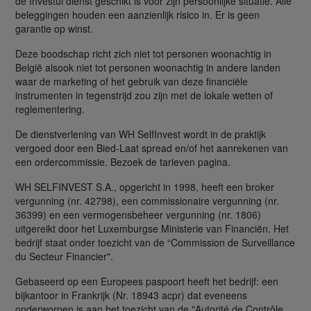
de Investui dienst geschikt is voor zijn persoonlijke situatie. Alle
beleggingen houden een aanzienlijk risico in. Er is geen
garantie op winst.
Deze boodschap richt zich niet tot personen woonachtig in
België alsook niet tot personen woonachtig in andere landen
waar de marketing of het gebruik van deze financiële
instrumenten in tegenstrijd zou zijn met de lokale wetten of
reglementering.
De dienstverlening van WH SelfInvest wordt in de praktijk
vergoed door een Bied-Laat spread en/of het aanrekenen van
een ordercommissie. Bezoek de tarieven pagina.
WH SELFINVEST S.A., opgericht in 1998, heeft een broker
vergunning (nr. 42798), een commissionaire vergunning (nr.
36399) en een vermogensbeheer vergunning (nr. 1806)
uitgereikt door het Luxemburgse Ministerie van Financiën. Het
bedrijf staat onder toezicht van de “Commission de Surveillance
du Secteur Financier".
Gebaseerd op een Europees paspoort heeft het bedrijf: een
bijkantoor in Frankrijk (Nr. 18943 acpr) dat eveneens
onderworpen is aan het toezicht van de "Autorité de Contrôle