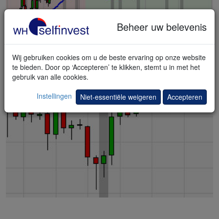
Beheer uw belevenis
Hammer Blast
Wij gebruiken cookies om u de beste ervaring op onze website
te bieden. Door op ‘Accepteren’ te klikken, stemt u in met het
Markten die in de startblokken staan voor een rebound – Stefan
gebruik van alle cookies.
Salomon. Een
strategie
met dit signaal.
Meer...
Instellingen
Niet-essentiële weigeren
Accepteren