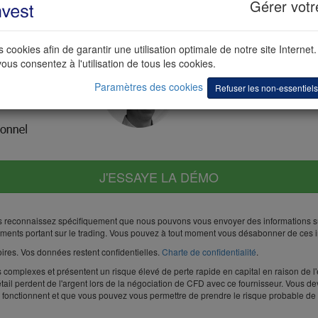
Gérer votr
 cookies afin de garantir une utilisation optimale de notre site Internet.
ous consentez à l'utilisation de tous les cookies.
Paramètres des cookies
Refuser les non-essentiels
J'ESSAYE LA DÉMO
s reconnaissez spécifiquement que nous pouvons vous envoyer des informations su
ements portant sur le trading. Vous pouvez à tout moment vous désabonner de ces i
ires. Vos données restent confidentielles.
Charte de confidentialité
.
complexes et présentent un risque élevé de perte rapide en capital en raison de l'e
tail perdent de l'argent lors de la négociation de CFD avec ce fournisseur. Vous 
nctionnent et que vous pouvez vous permettre de prendre le risque probable de p