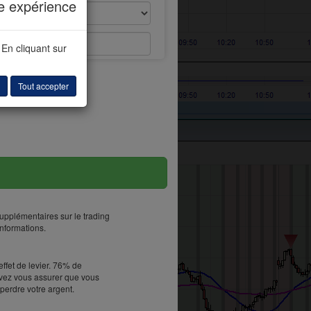
e expérience
Captcha
 En cliquant sur
Tout accepter
pplémentaires sur le trading
nformations.
ffet de levier. 76% de
devez vous assurer que vous
erdre votre argent.