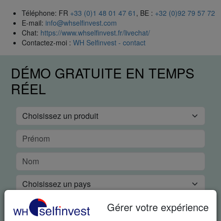
Téléphone: FR
+33 (0)1 48 01 47 61
, BE :
+32 (0)92 79 57 72
E-mail:
info@whselfinvest.com
Chat:
https://www.whselfinvest.fr/livechat/
Contactez-moi :
WH Selfinvest - contact
DÉMO GRATUITE EN TEMPS
RÉEL
Gérer votre expérience