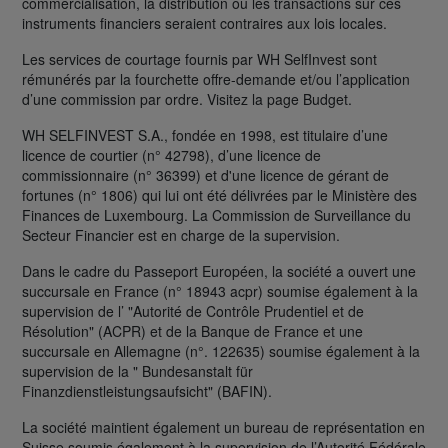
commercialisation, la distribution ou les transactions sur ces
instruments financiers seraient contraires aux lois locales.
Les services de courtage fournis par WH SelfInvest sont
rémunérés par la fourchette offre-demande et/ou l’application
d’une commission par ordre. Visitez la page Budget.
WH SELFINVEST S.A., fondée en 1998, est titulaire d’une
licence de courtier (n° 42798), d’une licence de
commissionnaire (n° 36399) et d'une licence de gérant de
fortunes (n° 1806) qui lui ont été délivrées par le Ministère des
Finances de Luxembourg. La Commission de Surveillance du
Secteur Financier est en charge de la supervision.
Dans le cadre du Passeport Européen, la société a ouvert une
succursale en France (n° 18943 acpr) soumise également à la
supervision de l’ "Autorité de Contrôle Prudentiel et de
Résolution" (ACPR) et de la Banque de France et une
succursale en Allemagne (n°. 122635) soumise également à la
supervision de la " Bundesanstalt für
Finanzdienstleistungsaufsicht" (BAFIN).
La société maintient également un bureau de représentation en
Suisse soumis également à la supervision de l’Autorité Fédérale