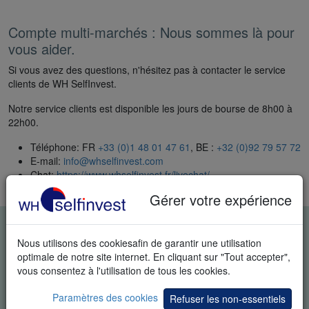
Compte multi-marchés : Nous sommes là pour
vous aider.
Si vous avez des questions, n'hésitez pas à contacter le service
clients de WH SelfInvest.
Notre service clients est disponible les jours de bourse de 8h00 à
22h00.
Téléphone: FR
+33 (0)1 48 01 47 61
, BE :
+32 (0)92 79 57 72
E-mail:
info@whselfinvest.com
Chat:
https://www.whselfinvest.fr/livechat/
Contactez-moi :
WH Selfinvest - contact
Gérer votre expérience
DÉMO GRATUITE EN TEMPS
Nous utilisons des cookiesafin de garantir une utilisation
RÉEL
optimale de notre site internet. En cliquant sur "Tout accepter",
vous consentez à l'utilisation de tous les cookies.
Paramètres des cookies
Refuser les non-essentiels