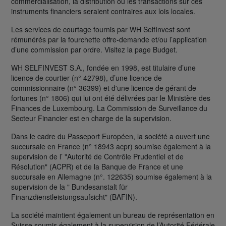
commercialisation, la distribution ou les transactions sur ces
instruments financiers seraient contraires aux lois locales.
Les services de courtage fournis par WH SelfInvest sont
rémunérés par la fourchette offre-demande et/ou l’application
d’une commission par ordre. Visitez la page Budget.
WH SELFINVEST S.A., fondée en 1998, est titulaire d’une
licence de courtier (n° 42798), d’une licence de
commissionnaire (n° 36399) et d'une licence de gérant de
fortunes (n° 1806) qui lui ont été délivrées par le Ministère des
Finances de Luxembourg. La Commission de Surveillance du
Secteur Financier est en charge de la supervision.
Dans le cadre du Passeport Européen, la société a ouvert une
succursale en France (n° 18943 acpr) soumise également à la
supervision de l’ "Autorité de Contrôle Prudentiel et de
Résolution" (ACPR) et de la Banque de France et une
succursale en Allemagne (n°. 122635) soumise également à la
supervision de la " Bundesanstalt für
Finanzdienstleistungsaufsicht" (BAFIN).
La société maintient également un bureau de représentation en
Suisse soumis également à la supervision de l’Autorité Fédérale