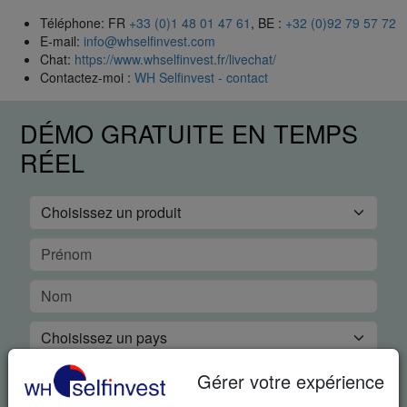
Téléphone: FR
+33 (0)1 48 01 47 61
, BE :
+32 (0)92 79 57 72
E-mail:
info@whselfinvest.com
Chat:
https://www.whselfinvest.fr/livechat/
Contactez-moi :
WH Selfinvest - contact
DÉMO GRATUITE EN TEMPS
RÉEL
Gérer votre expérience