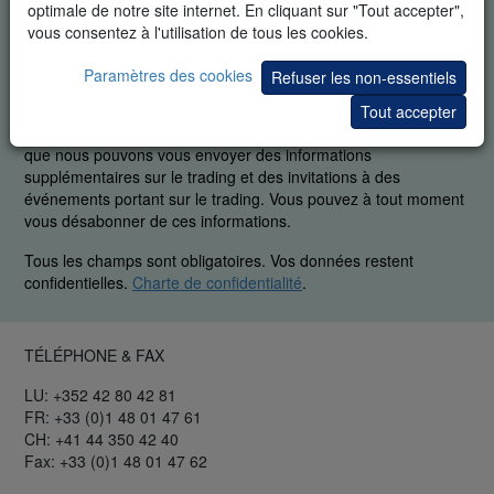
optimale de notre site internet. En cliquant sur "Tout accepter",
vous consentez à l'utilisation de tous les cookies.
Paramètres des cookies
DÉMO GRATUITE EN TEMPS RÉEL
Refuser les non-essentiels
Tout accepter
En demandant cet article vous reconnaissez spécifiquement
que nous pouvons vous envoyer des informations
supplémentaires sur le trading et des invitations à des
événements portant sur le trading. Vous pouvez à tout moment
vous désabonner de ces informations.
Tous les champs sont obligatoires. Vos données restent
confidentielles.
Charte de confidentialité
.
TÉLÉPHONE & FAX
LU: +352 42 80 42 81
FR: +33 (0)1 48 01 47 61
CH: +41 44 350 42 40
Fax: +33 (0)1 48 01 47 62