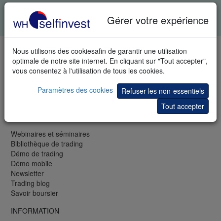
Tous les champs sont obligatoires. Vos données restent
Gérer votre expérience
confidentielles.
Charte de confidentialité
.
TÉLÉPHONE & FAX
Nous utilisons des cookiesafin de garantir une utilisation
optimale de notre site internet. En cliquant sur "Tout accepter",
LU: +352 42 80 42 81
vous consentez à l'utilisation de tous les cookies.
FR: +33 (0)1 48 01 47 61
CH: +41 44 350 42 40
Paramètres des cookies
Refuser les non-essentiels
Fax: +33 (0)1 48 01 47 62
Tout accepter
GRATUIT
Webinaires et séminaires
Bibliothèque de trading
Démo de trading
Démo mobile
Newsletter
Trading blog
Savoir boursier
INFORMATION