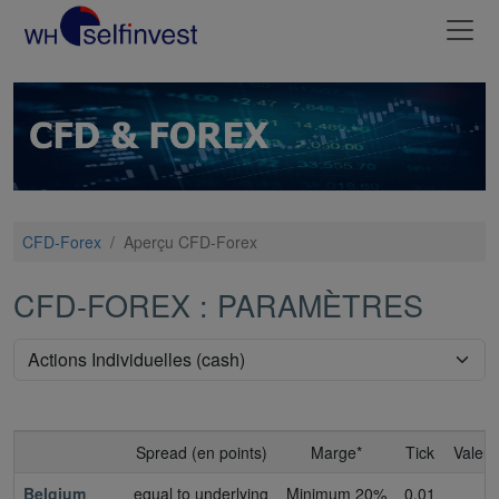
CFD-Forex
/
Aperçu CFD-Forex
CFD-FOREX : PARAMÈTRES
Spread (en points)
Marge*
Tick
Valeur
Belgium
equal to underlying
Minimum 20%
0,01
0