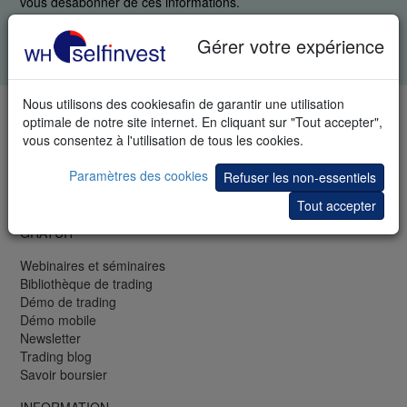
vous désabonner de ces informations.
Tous les champs sont obligatoires. Vos données restent
Gérer votre expérience
confidentielles.
Charte de confidentialité
.
Nous utilisons des cookiesafin de garantir une utilisation
TÉLÉPHONE & FAX
optimale de notre site internet. En cliquant sur "Tout accepter",
vous consentez à l'utilisation de tous les cookies.
LU: +352 42 80 42 81
FR: +33 (0)1 48 01 47 61
Paramètres des cookies
Refuser les non-essentiels
CH: +41 44 350 42 40
Fax: +33 (0)1 48 01 47 62
Tout accepter
GRATUIT
Webinaires et séminaires
Bibliothèque de trading
Démo de trading
Démo mobile
Newsletter
Trading blog
Savoir boursier
INFORMATION