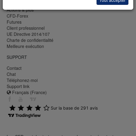
Tout accepter
Actions & plus
CFD-Forex
Futures
Client professionnel
UE Directive 2014/107
Charte de confidentialité
Meilleure exécution
SUPPORT
Contact
Chat
Téléphonez-moi
Support link
Français (France)