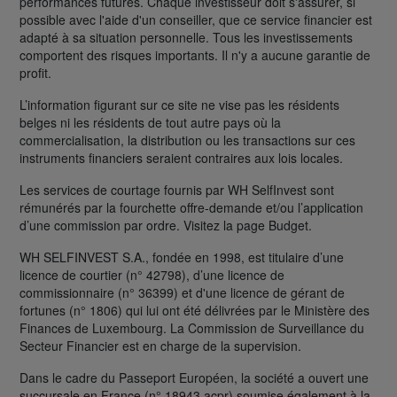
performances futures. Chaque investisseur doit s'assurer, si
possible avec l'aide d'un conseiller, que ce service financier est
adapté à sa situation personnelle. Tous les investissements
comportent des risques importants. Il n'y a aucune garantie de
profit.
L’information figurant sur ce site ne vise pas les résidents
belges ni les résidents de tout autre pays où la
commercialisation, la distribution ou les transactions sur ces
instruments financiers seraient contraires aux lois locales.
Les services de courtage fournis par WH SelfInvest sont
rémunérés par la fourchette offre-demande et/ou l’application
d’une commission par ordre. Visitez la page Budget.
WH SELFINVEST S.A., fondée en 1998, est titulaire d’une
licence de courtier (n° 42798), d’une licence de
commissionnaire (n° 36399) et d'une licence de gérant de
fortunes (n° 1806) qui lui ont été délivrées par le Ministère des
Finances de Luxembourg. La Commission de Surveillance du
Secteur Financier est en charge de la supervision.
Dans le cadre du Passeport Européen, la société a ouvert une
succursale en France (n° 18943 acpr) soumise également à la