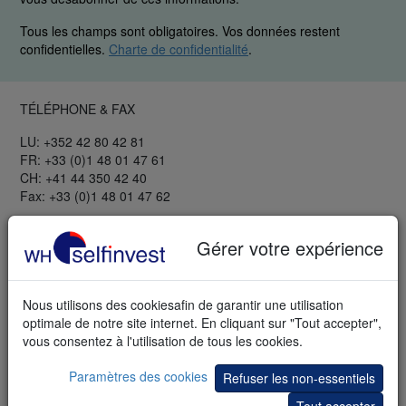
Tous les champs sont obligatoires. Vos données restent
confidentielles.
Charte de confidentialité
.
TÉLÉPHONE & FAX
LU: +352 42 80 42 81
FR: +33 (0)1 48 01 47 61
CH: +41 44 350 42 40
Fax: +33 (0)1 48 01 47 62
GRATUIT
Gérer votre expérience
Webinaires et séminaires
Bibliothèque de trading
Démo de trading
Nous utilisons des cookiesafin de garantir une utilisation
Démo mobile
optimale de notre site internet. En cliquant sur "Tout accepter",
Newsletter
vous consentez à l'utilisation de tous les cookies.
Trading blog
Savoir boursier
Paramètres des cookies
Refuser les non-essentiels
INFORMATION