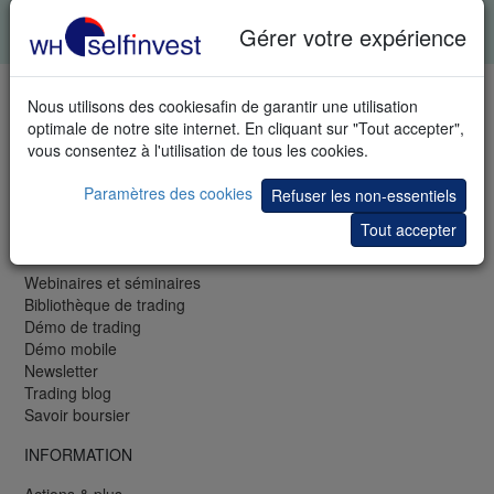
Tous les champs sont obligatoires. Vos données restent
confidentielles.
Charte de confidentialité
.
Gérer votre expérience
TÉLÉPHONE & FAX
Nous utilisons des cookiesafin de garantir une utilisation
optimale de notre site internet. En cliquant sur "Tout accepter",
LU: +352 42 80 42 81
vous consentez à l'utilisation de tous les cookies.
FR: +33 (0)1 48 01 47 61
CH: +41 44 350 42 40
Paramètres des cookies
Refuser les non-essentiels
Fax: +33 (0)1 48 01 47 62
Tout accepter
GRATUIT
Webinaires et séminaires
Bibliothèque de trading
Démo de trading
Démo mobile
Newsletter
Trading blog
Savoir boursier
INFORMATION