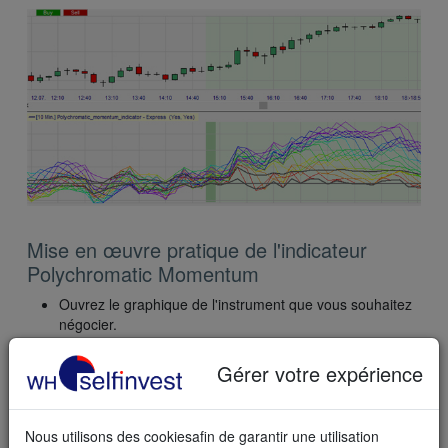
Mise en œuvre pratique de l'indicateur
Polychromatic Momentum
Ouvrez le graphique de l'instrument que vous souhaitez
négocier.
Dans le dossier WHS Proposals, sélectionnez l‘IPM.
Gérer votre expérience
Plus de propositions de clients: la
moyenne mobile de
Fibonacci
et la
coloration de la moyenne mobile
Nous utilisons des cookiesafin de garantir une utilisation