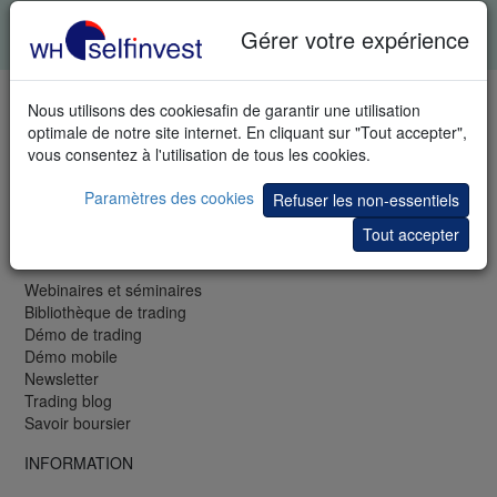
Tous les champs sont obligatoires. Vos données restent
confidentielles.
Charte de confidentialité
.
Gérer votre expérience
TÉLÉPHONE & FAX
Nous utilisons des cookiesafin de garantir une utilisation
optimale de notre site internet. En cliquant sur "Tout accepter",
LU: +352 42 80 42 81
vous consentez à l'utilisation de tous les cookies.
FR: +33 (0)1 48 01 47 61
CH: +41 44 350 42 40
Paramètres des cookies
Refuser les non-essentiels
Fax: +33 (0)1 48 01 47 62
Tout accepter
GRATUIT
Webinaires et séminaires
Bibliothèque de trading
Démo de trading
Démo mobile
Newsletter
Trading blog
Savoir boursier
INFORMATION