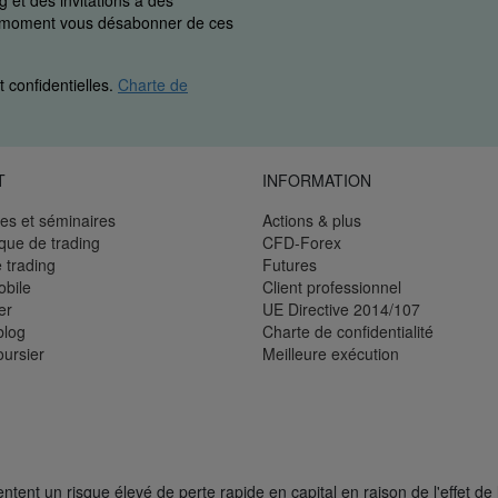
 et des invitations à des
ut moment vous désabonner de ces
 confidentielles.
Charte de
T
INFORMATION
es et séminaires
Actions & plus
èque de trading
CFD-Forex
 trading
Futures
bile
Client professionnel
er
UE Directive 2014/107
blog
Charte de confidentialité
oursier
Meilleure exécution
ent un risque élevé de perte rapide en capital en raison de l'effet de 