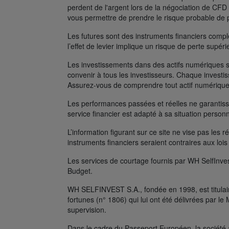
perdent de l'argent lors de la négociation de C
vous permettre de prendre le risque probable de 
Les futures sont des instruments financiers complexe
l’effet de levier implique un risque de perte supé
Les investissements dans des actifs numériques s
convenir à tous les investisseurs. Chaque investis
Assurez-vous de comprendre tout actif numérique
Les performances passées et réelles ne garantissen
service financier est adapté à sa situation person
L’information figurant sur ce site ne vise pas les r
instruments financiers seraient contraires aux lois
Les services de courtage fournis par WH SelfInves
Budget.
WH SELFINVEST S.A., fondée en 1998, est titulair
fortunes (n° 1806) qui lui ont été délivrées par 
supervision.
Dans le cadre du Passeport Européen, la société 