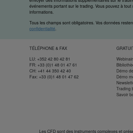
envoyer des informations supplémentaires sur le trading
événements portant sur le trading. Vous pouvez à to
informations.
Tous les champs sont obligatoires. Vos données restent
confidentialité
.
TÉLÉPHONE & FAX
GRATUI
LU: +352 42 80 42 81
Webinair
FR: +33 (0)1 48 01 47 61
Biblioth
CH: +41 44 350 42 40
Démo de
Fax: +33 (0)1 48 01 47 62
Démo mo
Newslett
Trading 
Savoir b
Les CFD sont des instruments complexes et présent