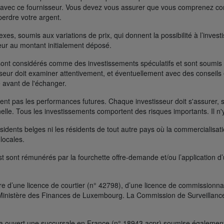
FD avec ce fournisseur. Vous devez vous assurer que vous comprenez 
perdre votre argent.
s, soumis aux variations de prix, qui donnent la possibilité à l’investisse
rieur au montant initialement déposé.
ont considérés comme des investissements spéculatifs et sont soumis à 
seur doit examiner attentivement, et éventuellement avec des conseils e
 avant de l'échanger.
t pas les performances futures. Chaque investisseur doit s'assurer, si 
nelle. Tous les investissements comportent des risques importants. Il n'
ésidents belges ni les résidents de tout autre pays où la commercialisati
 locales.
t sont rémunérés par la fourchette offre-demande et/ou l’application d
e d’une licence de courtier (n° 42798), d’une licence de commissionnai
le Ministère des Finances de Luxembourg. La Commission de Surveillanc
a ouvert une succursale en France (n° 18943 acpr) soumise également à