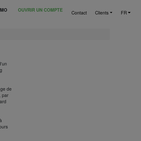
ÉMO
OUVRIR UN COMPTE
Contact
Clients
FR
d'un
ng
age de
, par
tard
à
ours