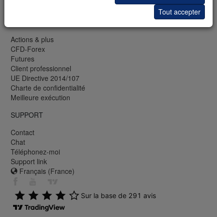
Savoir boursier
Tout accepter
INFORMATION
Actions & plus
CFD-Forex
Futures
Client professionnel
UE Directive 2014/107
Charte de confidentialité
Meilleure exécution
SUPPORT
Contact
Chat
Téléphonez-moi
Support link
Français (France)