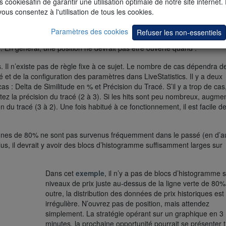
s cookiesafin de garantir une utilisation optimale de notre site internet.
vous consentez à l'utilisation de tous les cookies.
Paramètres des cookies
Refuser les non-essentiels
 stratégie de scalping, l’Histogram Scalper requiert que le trader pre
. En général, une position ne devrait pas être ouverte quand :
. Il n’existe pas de règle fixe à ce sujet. Le nombre de cas dépendra de
é et de la configuration des paramètres dans LiveStatistics. Il y a deux
s : Delta de Similitude en % et Précision du Tracé. S’il y a trop de cas
 la précision du tracé (2 à 3). Si les hits sont peu nombreux, augmen
u tracé (3 à 2). Une fois habitué à ce fonctionnement, il est facile de
ignes de 80% ne sont pas survenus fréquemment dans le passé (en d’a
lus, il devrait y avoir des blocs d’histogramme suffisamment larges sur
Dans cet
exemple
, il n’y a pas de blocs d’histogramme 
niveaux de prix juste au-dessus de la ligne verte de 80%
outre, la distribution des données de prix historiques est
irrégulière. N’ouvrez pas de position, mais attendez
simplement. La stratégie opérant sur un graphique en 3
minutes, la prochaine opportunité pourrait se présenter t