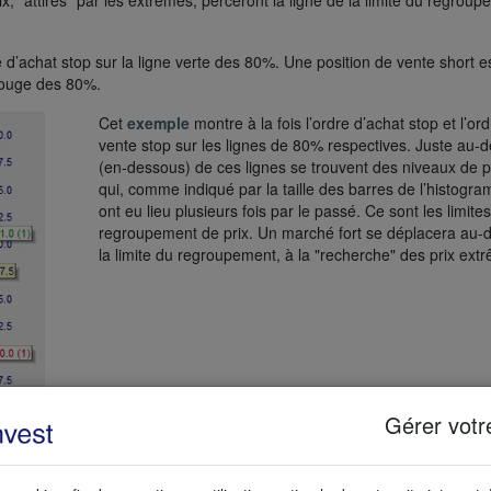
ix, "attirés" par les extrêmes, perceront la ligne de la limite du regrou
 d’achat stop sur la ligne verte des 80%. Une position de vente short e
 rouge des 80%.
Cet
exemple
montre à la fois l’ordre d’achat stop et l’or
vente stop sur les lignes de 80% respectives. Juste au-
(en-dessous) de ces lignes se trouvent des niveaux de p
qui, comme indiqué par la taille des barres de l’histogr
ont eu lieu plusieurs fois par le passé. Ce sont les limite
regroupement de prix. Un marché fort se déplacera au-d
la limite du regroupement, à la "recherche" des prix ext
Gérer votr