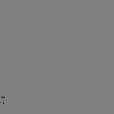
e de
 la