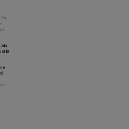
tits.
e
eut
Cela
 si la
 de
cé
 de