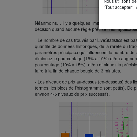
Nous utilisons de
"Tout accepter", 
Néanmoins… il y a quelques limitations. Comme toute
décision quand aucune règle précise n’est applicable
- Le nombre de cas trouvés par LiveStatistics est bas
quantité de données historiques, de la rareté du trac
paramètres principaux qui influencent le nombre de ca
diminuez le pourcentage (15% à 10%) et/ou augmentez
pourcentage (10% à 15%) et/ou diminuez la précision d
faire à la fin de chaque bougie de 3 minutes.
- Les niveaux de prix au-dessus (en-dessous) des l
termes, les blocs de l’histogramme sont petits). De p
environ 4-5 niveaux de prix successifs.