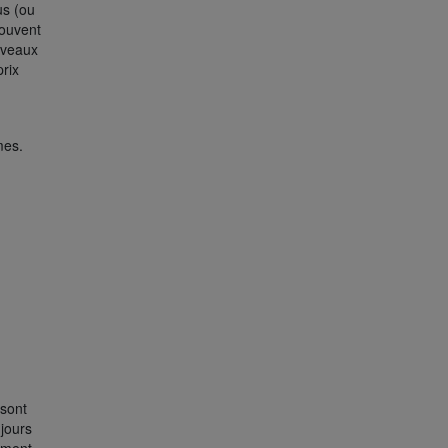
us (ou
rouvent
iveaux
prix
mes.
 sont
ujours