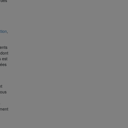
t des
tion
,
ments
 dont
s est
nées
nt
sous
-
ement