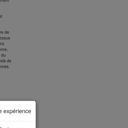
pement
st
dre de
dessus
rix
amme,
s du
elà de
rêmes.
e expérience