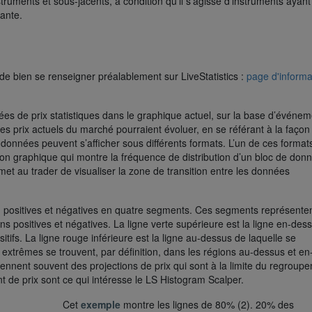
struments et sous-jacents, à condition qu’il s’agisse d’instruments ayan
tante.
de bien se renseigner préalablement sur LiveStatistics :
page d'informa
nnées de prix statistiques dans le graphique actuel, sur la base d’événe
es prix actuels du marché pourraient évoluer, en se référant à la façon
 données peuvent s’afficher sous différents formats. L’un de ces format
n graphique qui montre la fréquence de distribution d’un bloc de don
et au trader de visualiser la zone de transition entre les données
on positives et négatives en quatre segments. Ces segments représente
 positives et négatives. La ligne verte supérieure est la ligne en-des
itifs. La ligne rouge inférieure est la ligne au-dessus de laquelle se
 extrêmes se trouvent, par définition, dans les régions au-dessus et en
nent souvent des projections de prix qui sont à la limite du regroup
t de prix sont ce qui intéresse le LS Histogram Scalper.
Cet
exemple
montre les lignes de 80% (2). 20% des