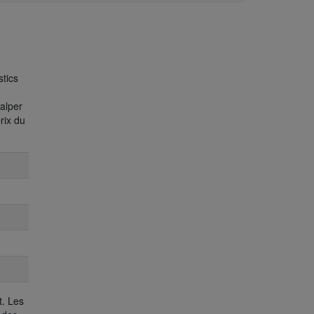
stics
alper
rix du
t. Les