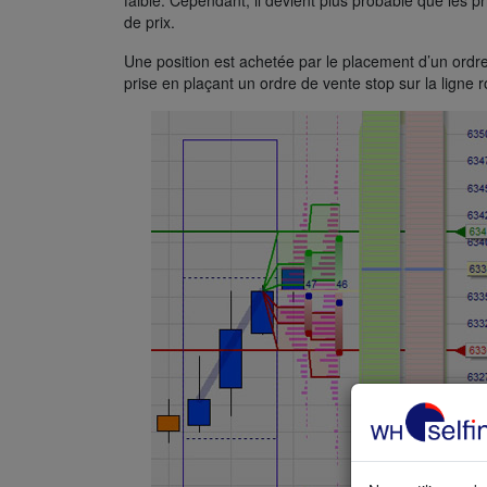
faible. Cependant, il devient plus probable que les pr
de prix.
Une position est achetée par le placement d’un ordre
prise en plaçant un ordre de vente stop sur la ligne