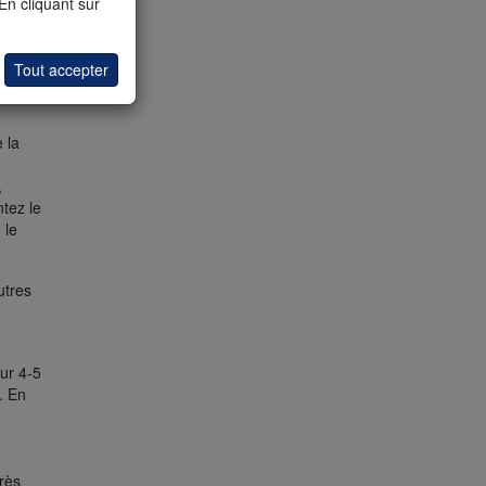
 En cliquant sur
Tout accepter
nne une
 la
,
tez le
 le
utres
sur 4-5
. En
rès