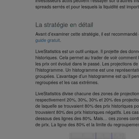
investisseurs actifs peuvent l’essayer sur d’autres in
spreads serrés et pour lesquels la liquidité est impor
La stratégie en détail
Avant d’examiner cette stratégie, il est recommandé 
guide gratuit
.
LiveStatistics est un outil unique. Il projette des do
historiques. Cela permet au trader de voir comment l
les prix ont évolué dans le passé. Les projections de
l’histogramme. Un histogramme est une représentatio
groupées. L’avantage d’un histogramme est qu’il perm
regroupées et les cas extrêmes.
LiveStatistics divise chacune des zones de projecti
respectivement 20%, 30%, 30% et 20% des projections
de laquelle se trouvaient 80% des prix historiques pos
trouvaient 80% des prix historiques négatifs. Les cas
dessous des lignes des 80%. Mais… ces zones contien
de prix. La ligne des 80% et la limite du regroupemen