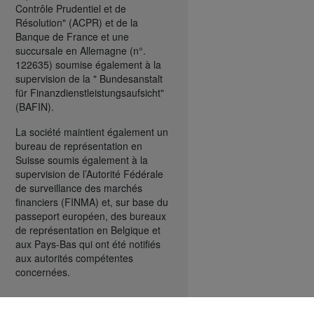
Contrôle Prudentiel et de
Résolution" (ACPR) et de la
Banque de France et une
succursale en Allemagne (n°.
122635) soumise également à la
supervision de la " Bundesanstalt
für Finanzdienstleistungsaufsicht"
(BAFIN).
La société maintient également un
bureau de représentation en
Suisse soumis également à la
supervision de l’Autorité Fédérale
de surveillance des marchés
financiers (FINMA) et, sur base du
passeport européen, des bureaux
de représentation en Belgique et
aux Pays-Bas qui ont été notifiés
aux autorités compétentes
concernées.