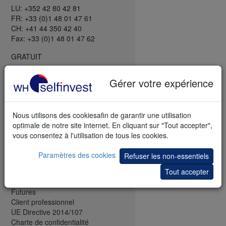
LU: +352 42 80 42 81
FR: +33 (0)1 48 01 47 61
CH: +41 44 350 42 40
Fax: +33 (0)1 48 01 47 62
GRATUIT
Webinaires et séminaires
Gérer votre expérience
Bibliothèque de trading
Démo de trading
Démo mobile
Nous utilisons des cookiesafin de garantir une utilisation
Newsletter
optimale de notre site internet. En cliquant sur "Tout accepter",
Trading blog
vous consentez à l'utilisation de tous les cookies.
Savoir boursier
INFORMATION
Paramètres des cookies
Refuser les non-essentiels
Tout accepter
Actions & plus
CFD-Forex
Futures
Client professionnel
UE Directive 2014/107
Charte de confidentialité