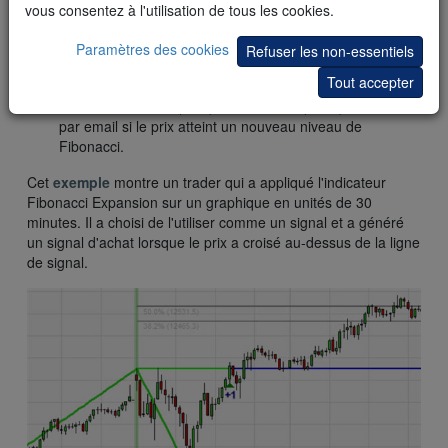
fenêtre de message d'alerte si le prix atteint un nouveau
vous consentez à l'utilisation de tous les cookies.
niveau de Fibonacci.
PlaySound: Active (=oui) ou désactive (=non) une alerte
Paramètres des cookies
Refuser les non-essentiels
par email si le prix atteint un nouveau niveau de
Tout accepter
Fibonacci.
SendEmail: Active (=oui) ou désactive (=non) une alerte
par email si le prix atteint un nouveau niveau de
Fibonacci.
Cet
exemple
montre un trader qui a appliqué l'indicateur
Fibonacci Expansion sur un graphique en unités de 30
minutes. Il a choisi de l'utiliser comme un signal et a généré
un signal d'achat lorsque le prix a croisé au-dessus de la ligne
de signal.