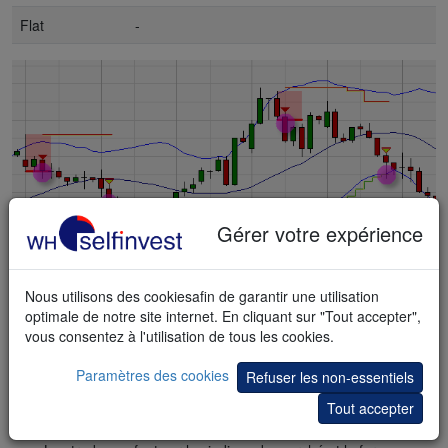
Flat
-
Gérer votre expérience
Voici un
exemple
de deux trades valables de vente à découvert
Nous utilisons des cookiesafin de garantir une utilisation
basés sur la stratégie Expander.
optimale de notre site internet. En cliquant sur "Tout accepter",
Le tableau WL 0800
vous consentez à l'utilisation de tous les cookies.
Le tableau utilise la stratégie de trading WL 0800 conçue par
Paramètres des cookies
Refuser les non-essentiels
le trader Wim Lievens.
Tout accepter
La stratégie est appliqué sur des barres de range.
Tous les trades ont un bon rapport rendement/risque de 2.