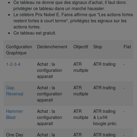
Ce tableau ne donne que des signaux d’achat, il faut donc
privilégier ce tableau dans un marché haussier.
Le célèbre Prix Nobel E. Fama affirme que "Les actions fortes
restent fortes à court terme", privilégiez les signaux sur les
actions fortes.
Ce tableau est gratuit.
Configuration
Déclenchement
Objectif
Stop
Flat
Graphique
1-2-3-4
Achat : la
ATR
ATR trailing
-
configuration
multiple
apparait
Gap
Achat : la
ATR
ATR trailing
-
Reversal
configuration
multiple
apparait
Hammer
Achat : la
ATR
ATR trailing
-
Blast
configuration
multiple
& Lo/Hi
apparait
bougie préc.
One Day
Achat : la
ATR
ATR trailing
-