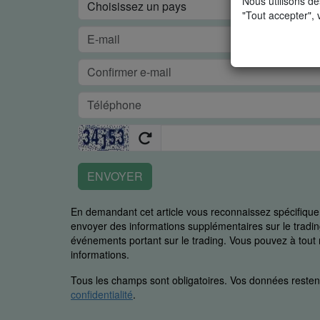
Nous utilisons de
"Tout accepter", 
ENVOYER
En demandant cet article vous reconnaissez spécifiq
envoyer des informations supplémentaires sur le trading
événements portant sur le trading. Vous pouvez à to
informations.
Tous les champs sont obligatoires. Vos données restent
confidentialité
.