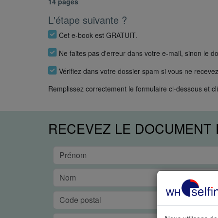
14 pages
L'étape suivante ?
Cet e-book est GRATUIT.
Ne faites pas d'erreur dans votre e-mail, sinon le d
Vérifiez dans votre dossier spam si vous ne recev
Remplissez correctement le formulaire ci-dessous et cl
RECEVEZ LE DOCUMENT P