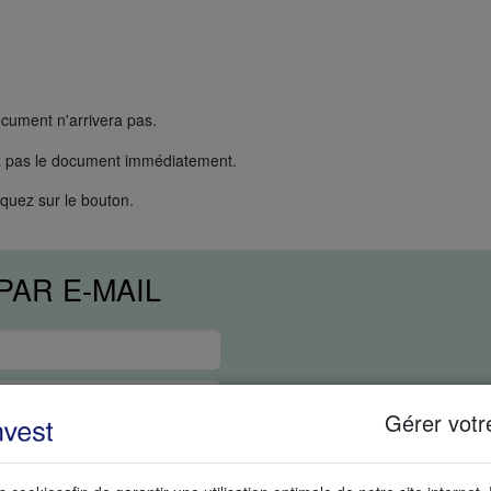
ocument n'arrivera pas.
ez pas le document immédiatement.
iquez sur le bouton.
AR E-MAIL
Gérer votr