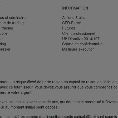
T
INFORMATION
es et séminaires
Actions & plus
èque de trading
CFD-Forex
 trading
Futures
bile
Client professionnel
er
UE Directive 2014/107
blog
Charte de confidentialité
oursier
Meilleure exécution
ent un risque élevé de perte rapide en capital en raison de l'effet de 
FD avec ce fournisseur. Vous devez vous assurer que vous comprenez 
perdre votre argent.
s, soumis aux variations de prix, qui donnent la possibilité à l’investisse
rieur au montant initialement déposé.
ont considérés comme des investissements spéculatifs et sont soumis à 